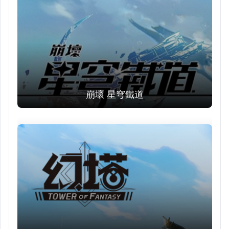
崩壞 星穹鐵道