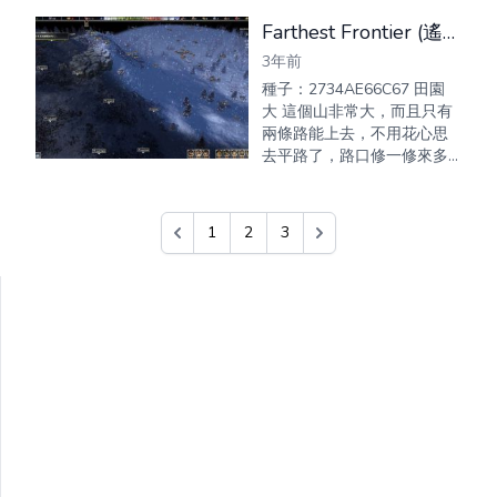
近還有三四片區域產草藥 ，
柳條。
Farthest Frontier (遙遠邊境) 高山地圖種子推薦
3年前
種子：2734AE66C67 田園
大 這個山非常大，而且只有
兩條路能上去，不用花心思
去平路了，路口修一修來多
少侵略者都百搭。
1
2
3