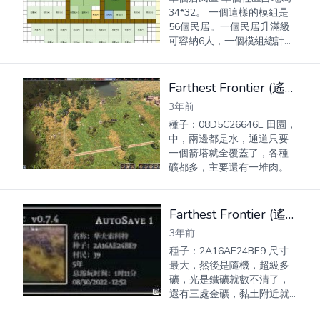
34*32。 一個這樣的模組是
56個民居。一個民居升滿級
可容納6人，一個模組總計容
納336人，理論上千人城鎮只
需要三個這種居民社區。 優
點 只有一個市場可以節省出
Farthest Frontier (遙遠邊境) 中型多礦地圖種子分享
少量人力和占地用於其它工
3年前
作...
種子：08D5C26646E 田園，
中，兩邊都是水，通道只要
一個箭塔就全覆蓋了，各種
礦都多，主要還有一堆肉。
Farthest Frontier (遙遠邊境) 超高礦產資源地圖種子推薦
3年前
種子：2A16AE24BE9 尺寸
最大，然後是隨機，超級多
礦，光是鐵礦就數不清了，
還有三處金礦，黏土附近就
有七八座，沙子有三處，附