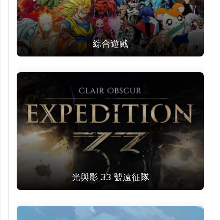
綜合遊戲
光與影 33 號遠征隊