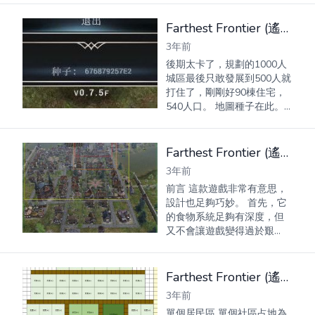
唯一出口，初始選擇地圖時
在右上角。 三面環湖，容納
Farthest Frontier (遙遠邊境) 500人口城鎮佈局及地圖種子分享
一千人口無問題。 不遠處有
3年前
一座...
後期太卡了，規劃的1000人
城區最後只敢發展到500人就
打住了，剛剛好90棟住宅，
540人口。 地圖種子在此。
城鎮中心 2個隘口，隨便守
勒索入侵。 農業、畜牧業和
工業支撐1000人口都綽綽有
Farthest Frontier (遙遠邊境) 選址、食物與貿易玩法詳細教學
餘日常爆倉，都懶得補倉
3年前
庫。
前言 這款遊戲非常有意思，
設計也足夠巧妙。 首先，它
的食物系統足夠有深度，但
又不會讓遊戲變得過於艱
難。其次，扎實的貿易系統
讓遊戲不會因為資源耗盡崩
潰的同時，確保人口不會過
Farthest Frontier (遙遠邊境) 居民區佈局分享
分膨脹（從而導致遊戲卡
3年前
頓）。 最...
單個居民區 單個社區占地為