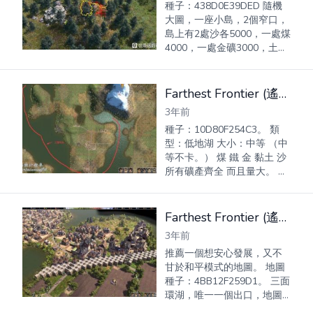
種子：438D0E39DED 隨機
大圖，一座小島，2個窄口，
島上有2處沙各5000，一處煤
4000，一處金礦3000，土
2000，旁邊小山包2處金礦各
9000，右下角地圖外有一大
片柳樹從，漿果藍梅，還有
Farthest Frontier (遙遠邊境) 中型多礦產低地湖地圖種子推薦
一個金礦和土，鐵，左邊就
3年前
是大型石...
種子：10D80F254C3。 類
型：低地湖 大小：中等 （中
等不卡。） 煤 鐵 金 黏土 沙
所有礦產齊全 而且量大。 三
面環水 只守一面，雖然不是
小口子 但也不大 總比四面透
風要強得多。 人參藥材到處
Farthest Frontier (遙遠邊境) 易守難攻三面環湖中型地圖種子分享
都是 柳條野果遍地開花...
3年前
推薦一個想安心發展，又不
甘於和平模式的地圖。 地圖
種子：4BB12F259D1。 三面
環湖，唯一一個出口，地圖
類型：中型，低地湖。 這是