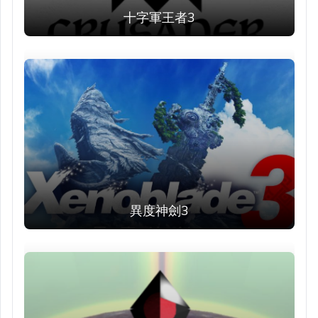
十字軍王者3
異度神劍3