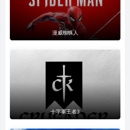
漫威蜘蛛人
十字軍王者3