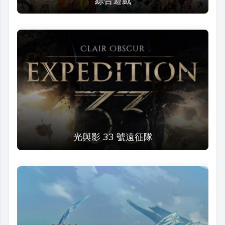
綜合遊戲
光與影 33 號遠征隊