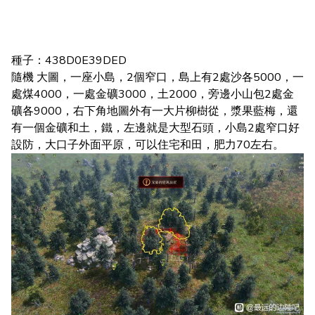
種子：438D0E39DED
隨機 大圖，一座小島，2個窄口，島上有2處沙各5000，一
處煤4000，一處金礦3000，土2000，旁邊小山包2處金
礦各9000，右下角地圖外有一大片柳樹從，漿果藍梅，還
有一個金礦和土，鐵，左邊就是大型石頭，小島2處窄口好
設防，大口子外面平原，可以住宅和田，肥力70左右。