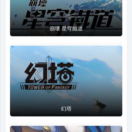
崩壞 星穹鐵道
幻塔