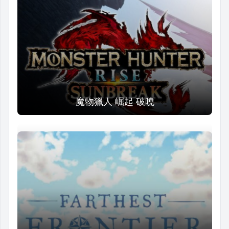
魔物獵人 崛起 破曉