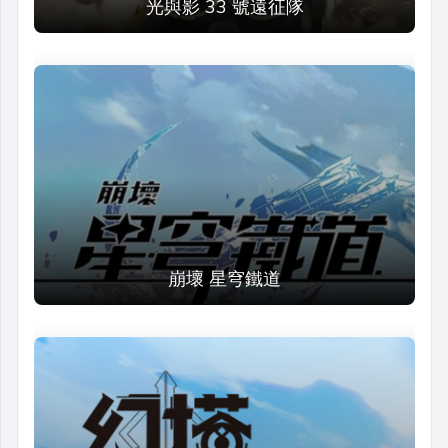
光與影 33 號遠征隊
崩壞 星穹鐵道