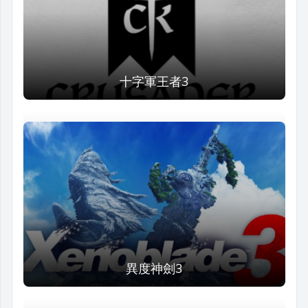
十字軍王者3
異度神劍3