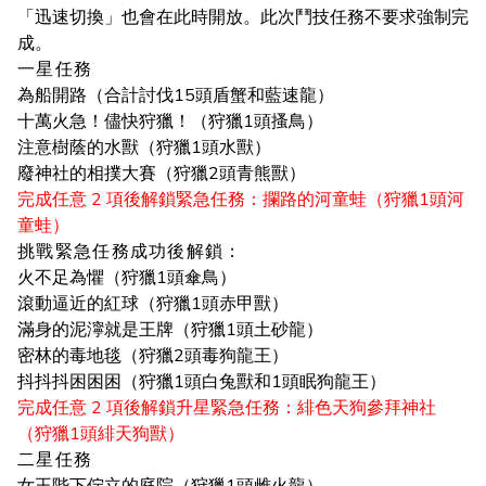
「迅速切換」也會在此時開放。此次鬥技任務不要求強制完
成。
一星任務
為船開路（合計討伐15頭盾蟹和藍速龍）
十萬火急！儘快狩獵！（狩獵1頭搔鳥）
注意樹蔭的水獸（狩獵1頭水獸）
廢神社的相撲大賽（狩獵2頭青熊獸）
完成任意 2 項後解鎖緊急任務：攔路的河童蛙（狩獵1頭河
童蛙）
挑戰緊急任務成功後解鎖：
火不足為懼（狩獵1頭傘鳥）
滾動逼近的紅球（狩獵1頭赤甲獸）
滿身的泥濘就是王牌（狩獵1頭土砂龍）
密林的毒地毯（狩獵2頭毒狗龍王）
抖抖抖困困困（狩獵1頭白兔獸和1頭眠狗龍王）
完成任意 2 項後解鎖升星緊急任務：緋色天狗參拜神社
（狩獵1頭緋天狗獸）
二星任務