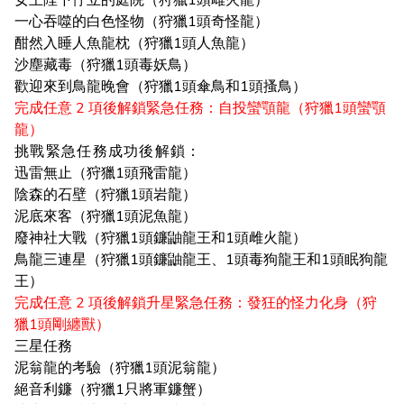
女王陛下佇立的庭院（狩獵1頭雌火龍）
一心吞噬的白色怪物（狩獵1頭奇怪龍）
酣然入睡人魚龍枕（狩獵1頭人魚龍）
沙塵藏毒（狩獵1頭毒妖鳥）
歡迎來到鳥龍晚會（狩獵1頭傘鳥和1頭搔鳥）
完成任意 2 項後解鎖緊急任務：自投蠻顎龍（狩獵1頭蠻顎
龍）
挑戰緊急任務成功後解鎖：
迅雷無止（狩獵1頭飛雷龍）
陰森的石壁（狩獵1頭岩龍）
泥底來客（狩獵1頭泥魚龍）
廢神社大戰（狩獵1頭鐮鼬龍王和1頭雌火龍）
鳥龍三連星（狩獵1頭鐮鼬龍王、1頭毒狗龍王和1頭眠狗龍
王）
完成任意 2 項後解鎖升星緊急任務：發狂的怪力化身（狩
獵1頭剛纏獸）
三星任務
泥翁龍的考驗（狩獵1頭泥翁龍）
絕音利鐮（狩獵1只將軍鐮蟹）