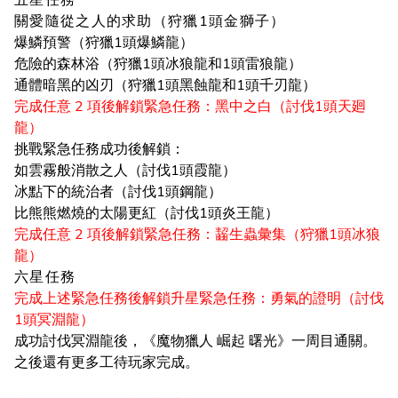
五星任務
關愛隨從之人的求助（狩獵1頭金獅子）
爆鱗預警（狩獵1頭爆鱗龍）
危險的森林浴（狩獵1頭冰狼龍和1頭雷狼龍）
通體暗黑的凶刃（狩獵1頭黑蝕龍和1頭千刃龍）
完成任意 2 項後解鎖緊急任務：黑中之白（討伐1頭天廻
龍）
挑戰緊急任務成功後解鎖：
如雲霧般消散之人（討伐1頭霞龍）
冰點下的統治者（討伐1頭鋼龍）
比熊熊燃燒的太陽更紅（討伐1頭炎王龍）
完成任意 2 項後解鎖緊急任務：齧生蟲彙集（狩獵1頭冰狼
龍）
六星任務
完成上述緊急任務後解鎖升星緊急任務：勇氣的證明（討伐
1頭冥淵龍）
成功討伐冥淵龍後，《魔物獵人 崛起 曙光》一周目通關。
之後還有更多工待玩家完成。