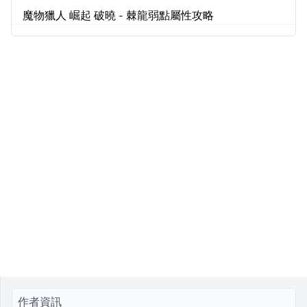
魔物獵人 崛起 破曉 - 棘龍弱點屬性攻略
作者資訊