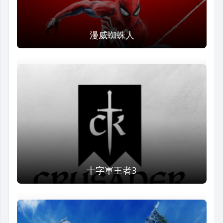
漫威蜘蛛人
十字軍王者3