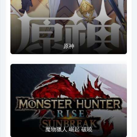
原神
魔物獵人 崛起 破曉