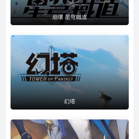
崩壞 星穹鐵道
幻塔