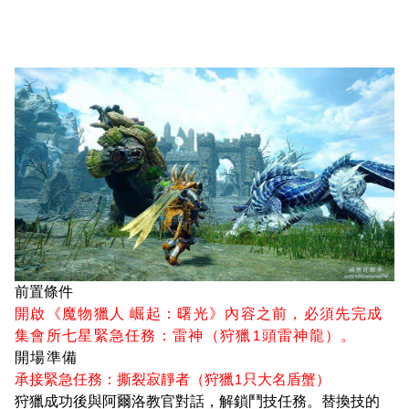
前置條件
開啟《魔物獵人 崛起：曙光》內容之前，必須先
完成
集會所七星緊急任務：雷神（狩獵1頭雷神龍）。
開場準備
承接緊急任務：撕裂寂靜者（狩獵1只大名盾蟹）
狩獵成功後與阿爾洛教官對話，解鎖鬥技任務。替換技的