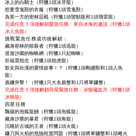
冰上的白騎士（狩獵1頭冰牙龍）
想要雪鬼獸的衣服（狩獵1頭雪鬼獸）
為害一方的密林惡棍（狩獵1頭蠻額龍和1頭飛雷龍）
完成任意 3 項後解鎖緊急任務：來自冰海的邀請（狩獵1頭
冰人魚龍）
挑戰緊急任務成功後解鎖：
藏身密林的暗殺者（狩獵1頭迅龍）
巡遊沙園的蜘蛛網（狩獵1只妃蜘蛛）
祈福需怨念（狩獵1頭怨虎龍）
歌女與壯漢的愛情故事！？（狩獵1頭剛纏獸和1頭人魚
龍）
盾鐮夾擊！（狩獵1只大名盾蟹和1只將軍鐮蟹）
完成任意 3 項後解鎖升星緊急任務：冰狼嘯血月（狩獵1頭
冰狼龍）
四星任務
飄揚的泡狐龍鰭（狩獵1頭泡狐龍）
藏身沙塵的暴君（狩獵1頭角龍）
沉睡於古城的王者（狩獵1頭火龍）
鐮刀與火焰的危險程度問題（狩獵1頭將軍鐮蟹和1頭雌火