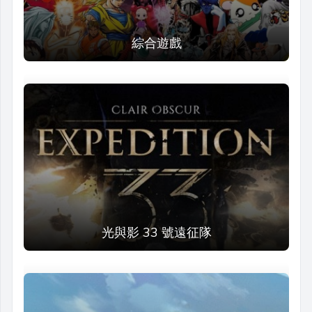
綜合遊戲
光與影 33 號遠征隊