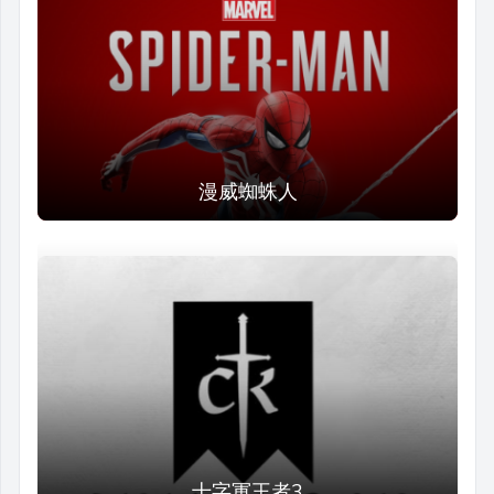
漫威蜘蛛人
十字軍王者3