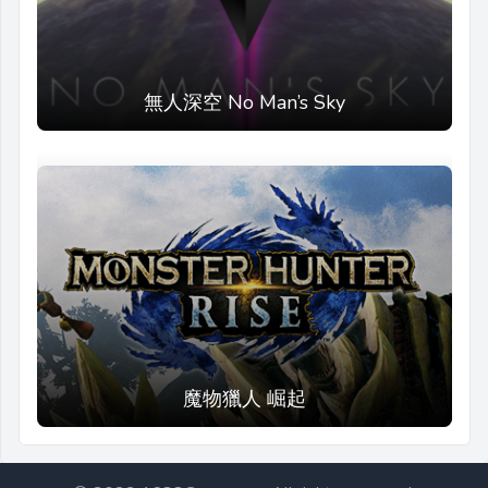
無人深空 No Man’s Sky
魔物獵人 崛起
Footer@1688Game