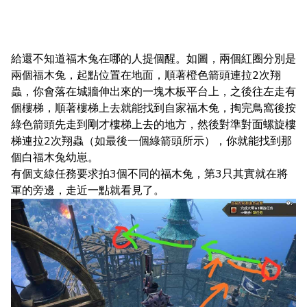
給還不知道福木兔在哪的人提個醒。如圖，兩個紅圈分別是
兩個福木兔，起點位置在地面，順著橙色箭頭連拉2次翔
蟲，你會落在城牆伸出來的一塊木板平台上，之後往左走有
個樓梯，順著樓梯上去就能找到自家福木兔，掏完鳥窩後按
綠色箭頭先走到剛才樓梯上去的地方，然後對準對面螺旋樓
梯連拉2次翔蟲（如最後一個綠箭頭所示），你就能找到那
個白福木兔幼崽。
有個支線任務要求拍3個不同的福木兔，第3只其實就在將
軍的旁邊，走近一點就看見了。