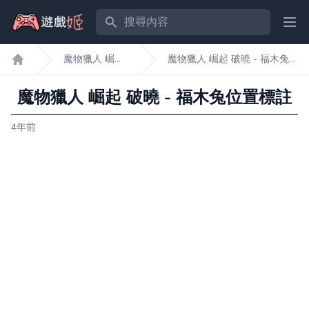
搜尋內容
Ope
魔物獵人 崛起
魔物獵人 崛起 破曉 - 福木兔
遊戲姬首頁
破曉
位置標註
魔物獵人 崛起 破曉 - 福木兔位置標註
4年前