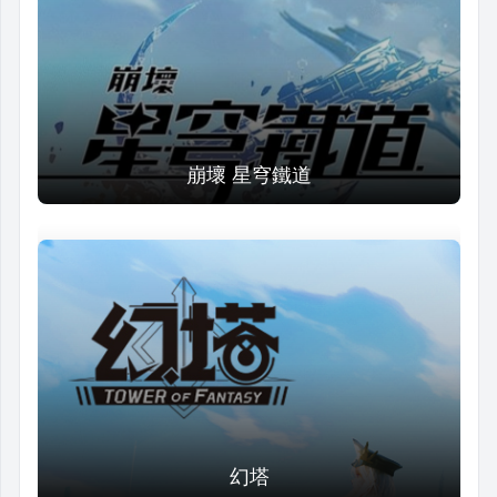
崩壞 星穹鐵道
幻塔