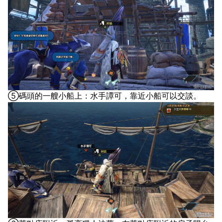
⑤碼頭的一艘小船上：水手譚可，靠近小船可以交談。