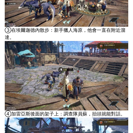
③在埃爾迦德內散步：新手獵人海原，他會一直在附近溜
達。
④加雷亞斯後面的架子上：調查隊員蘇，抬頭就能對話。