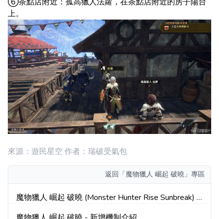
⑥茶點店附近：孤高獵人法蘿，在茶點店附近的房子陽台
上。
來源：遊民星空 作者：瑞破受氣包
返回
「魔物獵人 崛起 破曉」專區
魔物獵人 崛起 破曉 (Monster Hunter Rise Sunbreak) 5
星怪異化快速解鎖方法
魔物獵人 崛起 破曉 - 新增機制介紹