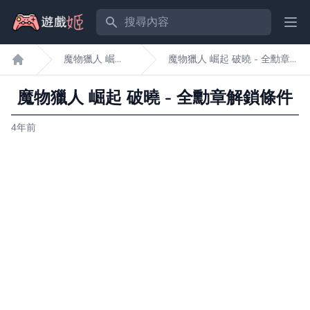
搜尋內容
Ope
魔物獵人 崛起
魔物獵人 崛起 破曉 - 全勳章
遊戲姬首頁
破曉
解鎖條件
魔物獵人 崛起 破曉 - 全勳章解鎖條件
4年前