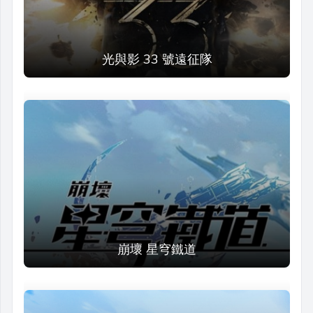
光與影 33 號遠征隊
崩壞 星穹鐵道