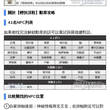
關於【輕快涼鞋】勳章攻略
41名NPC列表
如果都找完沒解鎖勳章的話可以嘗試與羅德娜對話。
比較難找的NPC位置
①自家掛軸後面：神秘情報商玄又玄，在掛軸附近可以對