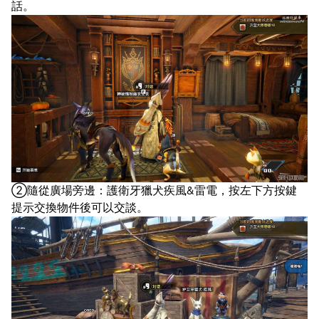
話。
②隨從廣場旁邊：護衛牙獵犬疾風&雷電，按左下方按鍵
提示交換物件後可以交談。