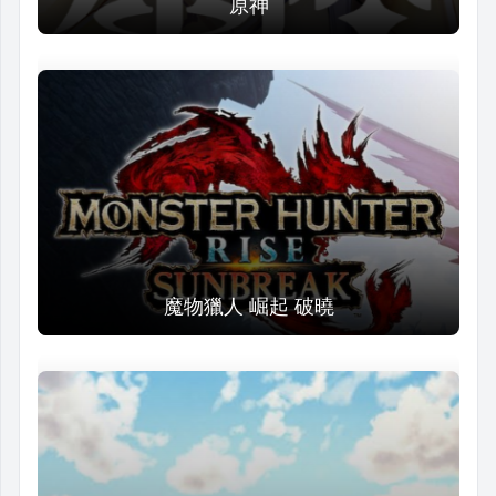
原神
魔物獵人 崛起 破曉