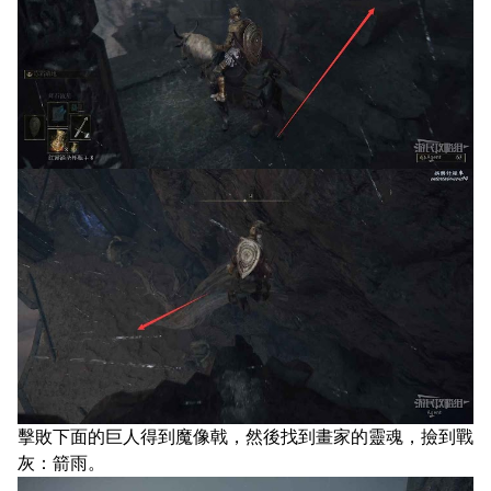
擊敗下面的巨人得到魔像戟，然後找到畫家的靈魂，撿到戰
灰：箭雨。