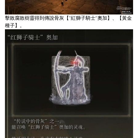
擊敗腐敗樹靈得到傳說骨灰【“紅獅子騎士”奧加】、【黃金
種子】。