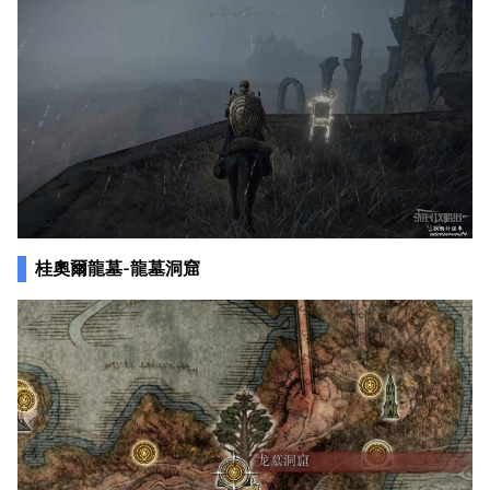
桂奧爾龍墓-龍墓洞窟