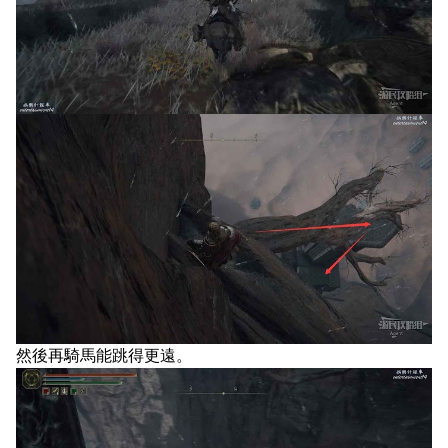
然後再騎馬能跳得更遠。