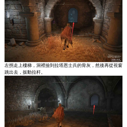
左拐走上樓梯，洞裡撿到拉塔恩士兵的骨灰，然後再從視窗
跳出去，扳動拉杆。