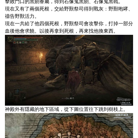
擊敗門口的黑劍眷屬，得到石像鬼黑劍、石像鬼黑戟。
現在又有了兩個死根，交給野獸祭司得到戰灰：野獸咆哮、
禱告野獸活力。
現在一共給了他四個死根，野獸祭司會攻擊你，打掉一部分
血後他會求饒。以後再拿到死根，再來找他換東西。
神殿外有隱藏的地下區域，從下圖位置往下跳到樹枝上。