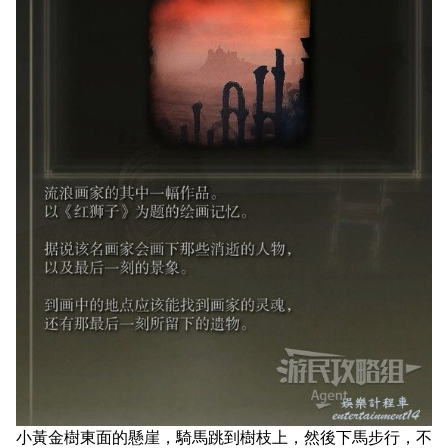
小黃金樹東面的懸崖，騎馬跳到樹枝上，然後下馬步行，不