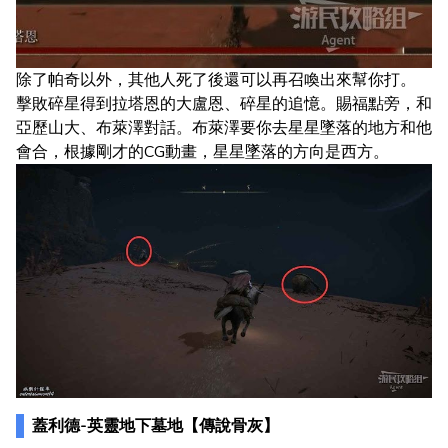
除了帕奇以外，其他人死了後還可以再召喚出來幫你打。
擊敗碎星得到拉塔恩的大盧恩、碎星的追憶。賜福點旁，和
亞歷山大、布萊澤對話。布萊澤要你去星星墜落的地方和他
會合，根據剛才的CG動畫，星星墜落的方向是西方。
蓋利德-英靈地下墓地【傳說骨灰】