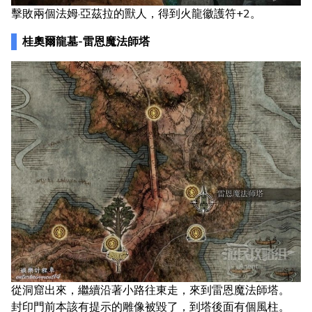
擊敗兩個法姆·亞茲拉的獸人，得到火龍徽護符+2。
桂奧爾龍墓-雷恩魔法師塔
從洞窟出來，繼續沿著小路往東走，來到雷恩魔法師塔。
封印門前本該有提示的雕像被毀了，到塔後面有個風柱。