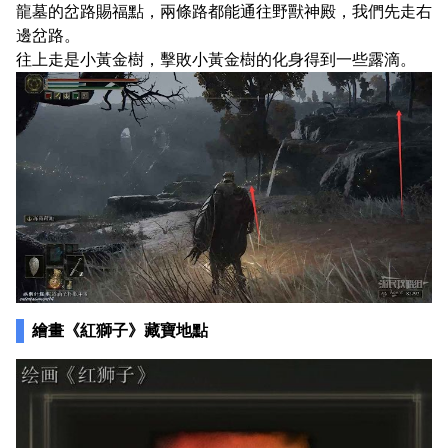
龍墓的岔路賜福點，兩條路都能通往野獸神殿，我們先走右
邊岔路。
往上走是小黃金樹，擊敗小黃金樹的化身得到一些露滴。
繪畫《紅獅子》藏寶地點