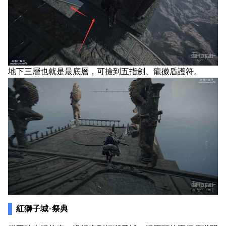
地下三層也就是最底層，可撿到五指劍、龍徽盾護符。
紅獅子城-祭典