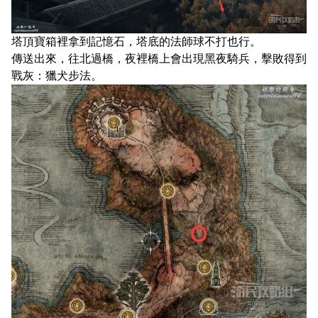
塔頂寶箱裡拿到記憶石，塔底的法師球不打也行。
傳送出來，往北過橋，夜裡橋上會出現黑夜騎兵，擊敗得到
戰灰：獵犬步法。