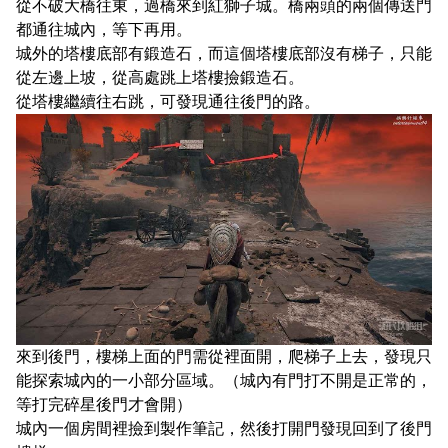
從不破大橋往東，過橋來到紅獅子城。橋兩頭的兩個傳送門
都通往城內，等下再用。
城外的塔樓底部有鍛造石，而這個塔樓底部沒有梯子，只能
從左邊上坡，從高處跳上塔樓撿鍛造石。
從塔樓繼續往右跳，可發現通往後門的路。
來到後門，樓梯上面的門需從裡面開，爬梯子上去，發現只
能探索城內的一小部分區域。（城內有門打不開是正常的，
等打完碎星後門才會開）
城內一個房間裡撿到製作筆記，然後打開門發現回到了後門