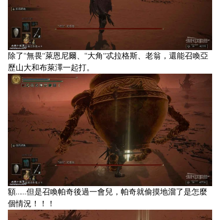
除了“無畏”萊恩尼爾、“大角”忒拉格斯、老翁，還能召喚亞
歷山大和布萊澤一起打。
額……但是召喚帕奇後過一會兒，帕奇就偷摸地溜了是怎麼
個情況！！！