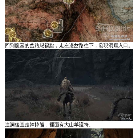
回到龍墓的岔路賜福點，走左邊岔路往下，發現洞窟入口。
進洞後直走幹掉熊，裡面有大山羊護符。