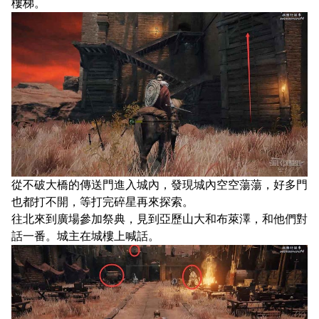
樓梯。
從不破大橋的傳送門進入城內，發現城內空空蕩蕩，好多門
也都打不開，等打完碎星再來探索。
往北來到廣場參加祭典，見到亞歷山大和布萊澤，和他們對
話一番。城主在城樓上喊話。