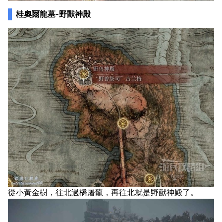
桂奧爾龍墓-野獸神殿
從小黃金樹，往北過橋屠龍，再往北就是野獸神殿了。