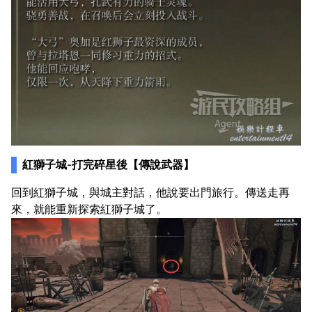
紅獅子城-打完碎星後【傳說武器】
回到紅獅子城，與城主對話，他說要出門旅行。傳送走再
來，就能重新探索紅獅子城了。