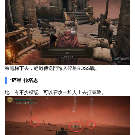
乘電梯下去，經過傳送門進入碎星BOSS戰。
“碎星”拉塔恩
地上有不少標記，可以召喚一堆人上去打團戰。