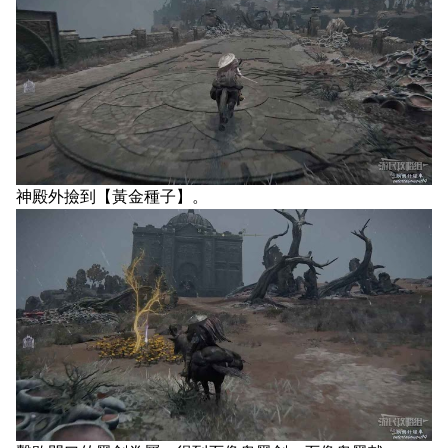
神殿外撿到【黃金種子】。