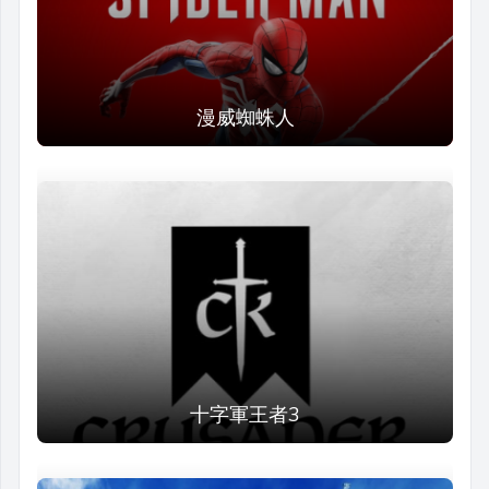
漫威蜘蛛人
十字軍王者3