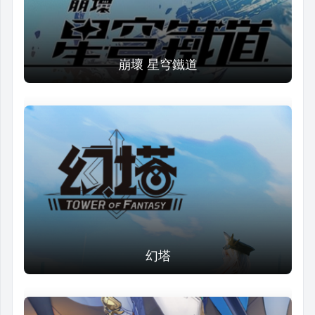
崩壞 星穹鐵道
幻塔