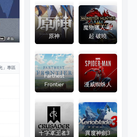
魔物獵人 崛
原神
起 破曉
光」專區
Farthest
Frontier
漫威蜘蛛人
十字軍王者3
異度神劍3