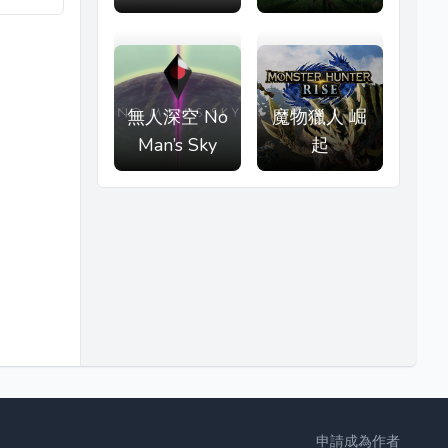
無人深空 No
魔物獵人 崛
Man’s Sky
起
申請成為作者