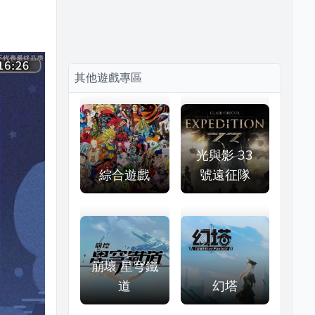
其他遊戲專區
光與影 33
綜合遊戲
號遠征隊
崩壞 星穹鐵
道
幻塔