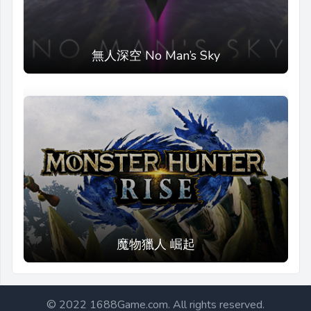
無人深空 No Man’s Sky
魔物獵人 崛起
Footer@1688Game
© 2022 1688Game.com. All rights reserved.