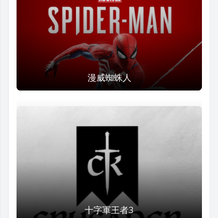
漫威蜘蛛人
十字軍王者3