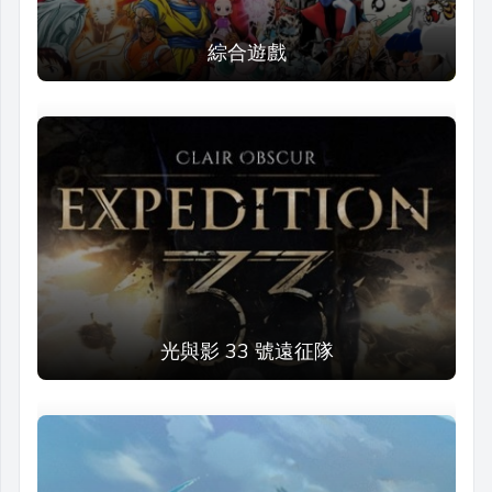
綜合遊戲
光與影 33 號遠征隊