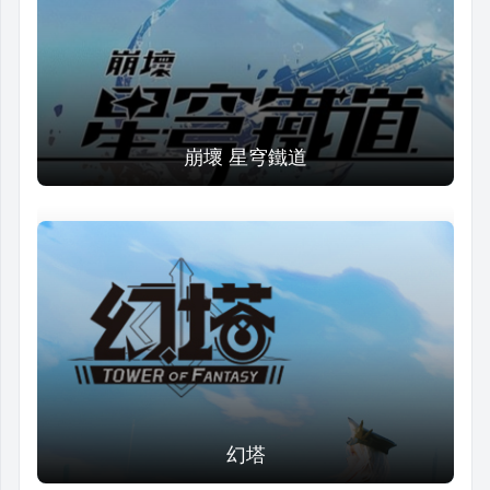
崩壞 星穹鐵道
幻塔