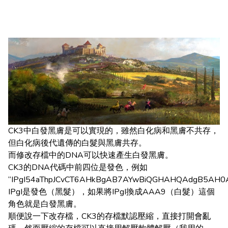
CK3中白發黑膚是可以實現的，雖然白化病和黑膚不共存，
但白化病後代遺傳的白髮與黑膚共存。
而修改存檔中的DNA可以快速產生白發黑膚。
CK3的DNA代碼中前四位是發色，例如
“IPgI54aThpJCvCT6AHkBgAB7AYwBiQGHAHQAdgB5
IPgI是發色（黑髮），如果將IPgI換成AAA9（白髮）這個
角色就是白發黑膚。
順便說一下改存檔，CK3的存檔默認壓縮，直接打開會亂