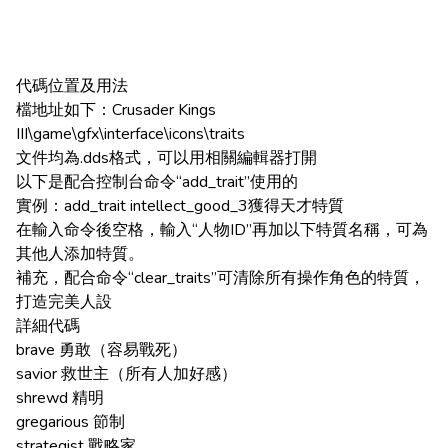
代碼位置及用法
檔地址如下：Crusader Kings
III\game\gfx\interface\icons\traits
文件均為.dds格式，可以用相關編輯器打開
以下是配合控制台命令“add_trait”使用的
實例：add_trait intellect_good_3獲得天才特質
在輸入命令後空格，輸入“人物ID”再加以下特質名稱，可為
其他人添加特質。
補充，配合命令“clear_traits”可清除所有操作角色的特質，
打造完美人設
詳細代碼
brave 勇敢（容易戰死）
savior 救世主（所有人加好感）
shrewd 精明
gregarious 節制
strategist 戰略家