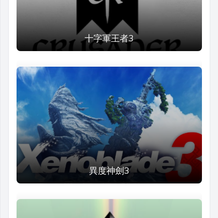
十字軍王者3
異度神劍3