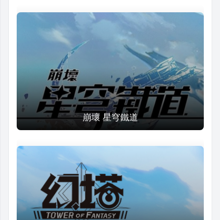
崩壞 星穹鐵道