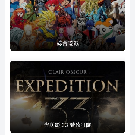
綜合遊戲
光與影 33 號遠征隊