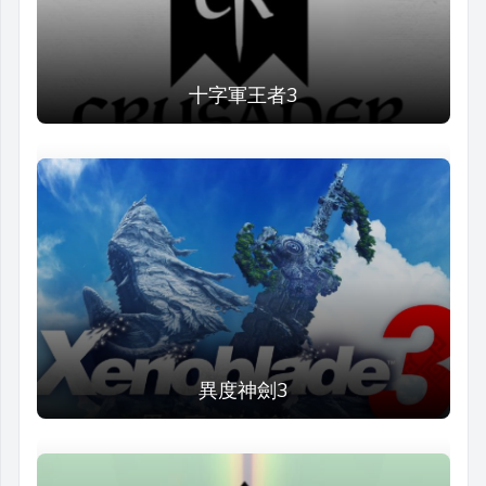
十字軍王者3
異度神劍3