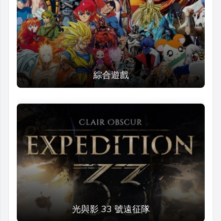
綜合遊戲
光與影 33 號遠征隊