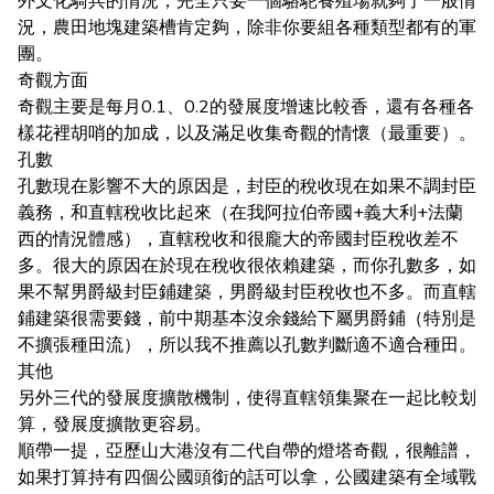
外文化騎兵的情況，完全只要一個駱駝養殖場就夠了一般情
況，農田地塊建築槽肯定夠，除非你要組各種類型都有的軍
團。
奇觀方面
奇觀主要是每月0.1、0.2的發展度增速比較香，還有各種各
樣花裡胡哨的加成，以及滿足收集奇觀的情懷（最重要）。
孔數
孔數現在影響不大的原因是，封臣的稅收現在如果不調封臣
義務，和直轄稅收比起來（在我阿拉伯帝國+義大利+法蘭
西的情況體感），直轄稅收和很龐大的帝國封臣稅收差不
多。很大的原因在於現在稅收很依賴建築，而你孔數多，如
果不幫男爵級封臣鋪建築，男爵級封臣稅收也不多。而直轄
鋪建築很需要錢，前中期基本沒余錢給下屬男爵鋪（特別是
不擴張種田流），所以我不推薦以孔數判斷適不適合種田。
其他
另外三代的發展度擴散機制，使得直轄領集聚在一起比較划
算，發展度擴散更容易。
順帶一提，亞歷山大港沒有二代自帶的燈塔奇觀，很離譜，
如果打算持有四個公國頭銜的話可以拿，公國建築有全域戰