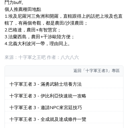
鬥力buff。
個人推薦種田地點
1.埃及尼羅河三角洲和開羅，直轄跟得上的話把上埃及也直
轄了，有兩個奇觀，都是農田/沙漠農田；
2.巴格達，農田+有智慧宮；
3.法蘭西島，農田+干涉歐陸方便；
4.北義大利波河一帶，理由同上。
來源：十字軍之王吧 作者：八六八六
返回
「十字軍王者3」專區
十字軍王者 3 - 滿勇武騎士培養方法
十字軍王者 3 - 伊比利亞快速統一攻略
十字軍王者 3 - 邀請NPC來宮廷技巧
十字軍王者 3 - 全成就及達成條件一覽