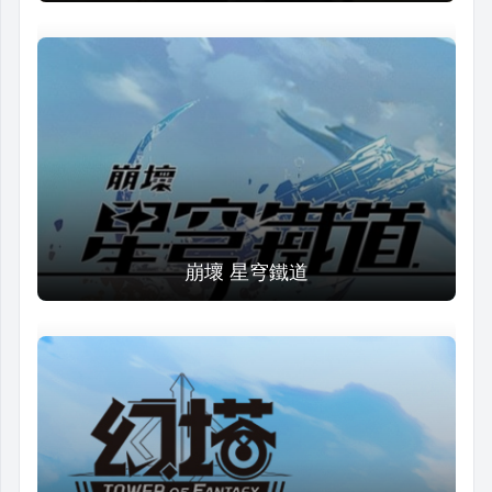
崩壞 星穹鐵道