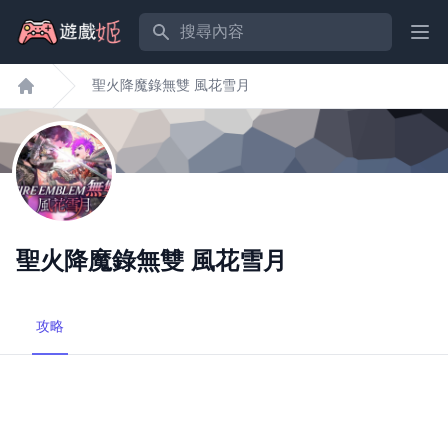
搜尋內容
Ope
聖火降魔錄無雙 風花雪月
遊戲姬首頁
聖火降魔錄無雙 風花雪月
攻略