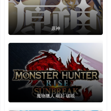
原神
魔物獵人 崛起 破曉