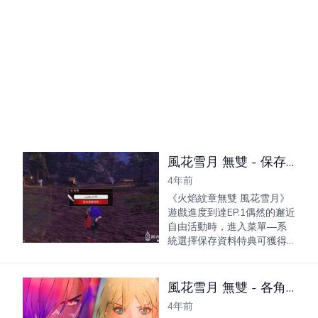
風花雪月 無雙 - 保存資料特典獲得方式
4年前
《火焰紋章無雙 風花雪月》
遊戲進度到達EP.1偶然的邂近
自由活動時，進入菜單—系
統選擇保存資料特典可獲得
一些道具金錢獎勵，前提條
件需要Switch本機內含有
《Fire Emblem Warriors》和
風花雪月 無雙 - 各角色立繪對比
《FIRE EMBLEM 風花雪月》
4年前
的保存...