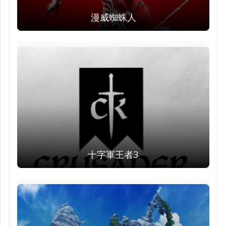
漫威蜘蛛人
十字軍王者3