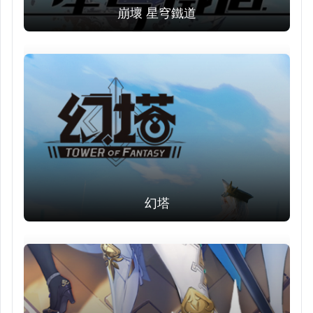
崩壞 星穹鐵道
幻塔