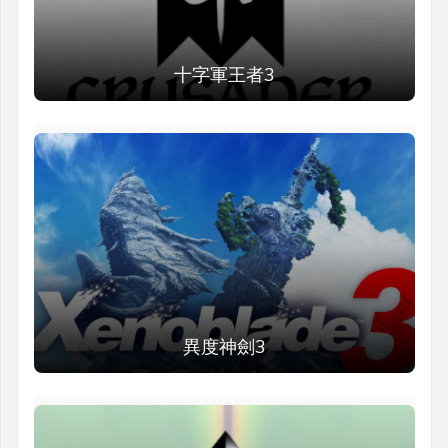
十字軍王者3
異度神劍3