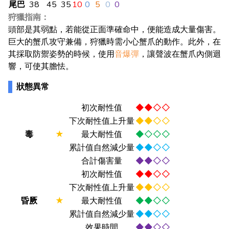
尾巴
38
45
35
10
0
5
0
0
狩獵指南：
頭部是其弱點，若能從正面準確命中，便能造成大量傷害。
巨大的蟹爪攻守兼備，狩獵時需小心蟹爪的動作。此外，在
其採取防禦姿勢的時候，使用
音爆彈
，讓聲波在蟹爪內側迴
響，可使其膽怯。
狀態異常
初次耐性值
◆◆◇◇
下次耐性值上升量
◆◆◇◇
毒
★
最大耐性值
◆◇◇◇
累計值自然減少量
◆◆◇◇
合計傷害量
◆◆◇◇
初次耐性值
◆◆◇◇
下次耐性值上升量
◆◆◇◇
昏厥
★
最大耐性值
◆◆◇◇
累計值自然減少量
◆◆◇◇
效果時間
◆◆◇◇