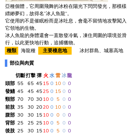
亞種個體，它周圍飛舞的冰粉在陽光下閃閃發光，那模樣
縹緲夢幻，故得名“冰人魚龍”。
它使用的不是催眠粉而是冰吐息，會毫不留情地攻擊闖入
它領地的生物。
冰人魚龍的身體還會一直散發冷氣，凍住周圍的環境並滑
行，以此更快地行動，追捕獵物。
種類
海龍種
主要棲息地
冰封群島、城塞高地
部位與肉質
切斷
打擊
彈
火
水
雷
冰
龍
頭部
55
65
45
15
0
10
0
0
發鰭
45
45
45
25
0
15
0
0
頸部
70
70
30
10
0
5
0
0
前肢
35
30
20
20
0
10
0
0
腹部
30
30
15
10
0
0
0
0
背部
25
25
25
10
0
5
0
0
後肢
25
30
15
10
0
5
0
0