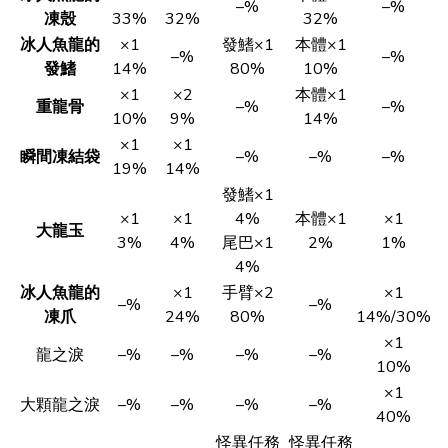
–%
–%
凍殼
33%
32%
32%
冰人魚龍的
×1
發鰭×1
本體×1
–%
–%
發鰭
14%
80%
10%
×1
×2
本體×1
重龍骨
–%
–%
10%
9%
14%
×1
×1
瞬間凍結袋
–%
–%
–%
19%
14%
發鰭×1
×1
×1
4%
本體×1
×1
大龍玉
3%
4%
尾巴×1
2%
1%
4%
冰人魚龍的
×1
手臂×2
×1
–%
–%
凍爪
24%
80%
14%/30%
×1
龍之淚
–%
–%
–%
–%
10%
×1
大顆龍之淚
–%
–%
–%
–%
40%
怪異任務
怪異任務