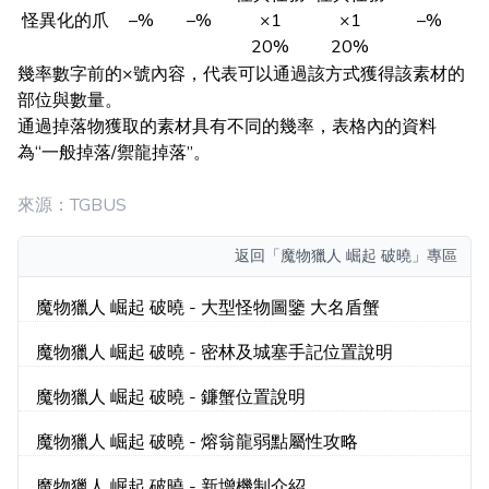
怪異化的爪
–%
–%
×1
×1
–%
20%
20%
幾率數字前的×號內容，代表可以通過該方式獲得該素材的
部位與數量。
通過掉落物獲取的素材具有不同的幾率，表格內的資料
為“一般掉落/禦龍掉落”。
來源：TGBUS
返回
「魔物獵人 崛起 破曉」專區
魔物獵人 崛起 破曉 - 大型怪物圖鑒 大名盾蟹
魔物獵人 崛起 破曉 - 密林及城塞手記位置說明
魔物獵人 崛起 破曉 - 鐮蟹位置說明
魔物獵人 崛起 破曉 - 熔翁龍弱點屬性攻略
魔物獵人 崛起 破曉 - 新增機制介紹