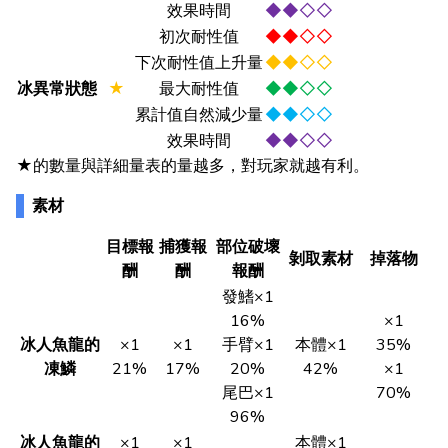
效果時間
◆◆◇◇
初次耐性值
◆◆◇◇
下次耐性值上升量
◆◆◇◇
冰異常狀態
★
最大耐性值
◆◆◇◇
累計值自然減少量
◆◆◇◇
效果時間
◆◆◇◇
★的數量與詳細量表的量越多，對玩家就越有利。
素材
目標報
捕獲報
部位破壞
剝取素材
掉落物
酬
酬
報酬
發鰭×1
16%
×1
冰人魚龍的
×1
×1
手臂×1
本體×1
35%
凍鱗
21%
17%
20%
42%
×1
尾巴×1
70%
96%
冰人魚龍的
×1
×1
本體×1