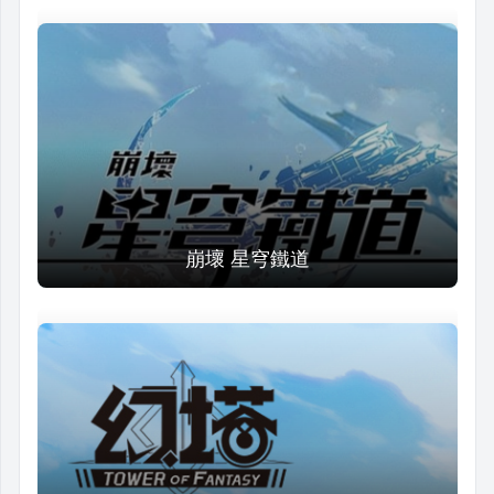
崩壞 星穹鐵道