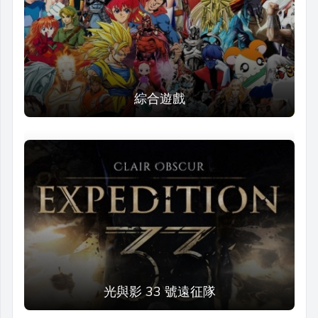
綜合遊戲
光與影 33 號遠征隊