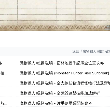
返回
「魔物獵人 崛起 
略
魔物獵人 崛起 破曉 - 密林地圖手記簿全位置攻略
長槍
魔物獵人 崛起 破曉 (Monster Hunter Rise Sunbreak
化凶尖爪入手方式
魔物獵人 崛起 破曉 - 全支線任務流程怪物打法及營
part3
魔物獵人 崛起 破曉 - 全武器連擊技能加成解析
嗟怨
魔物獵人 崛起 破曉 - 片手劍畢業配裝參考