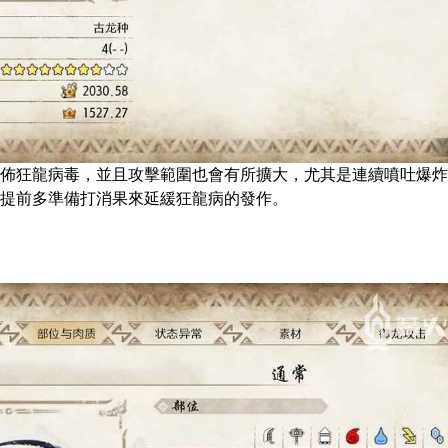
佈狂龍病毒，並且攻擊範圍也會有所擴大，尤其是連續噴吐爆炸
提前多準備打消果來延緩狂龍病的發作。