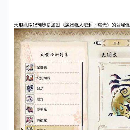
天廻龍熾妃蜘蛛是遊戲《魔物獵人崛起：曙光》的登場怪