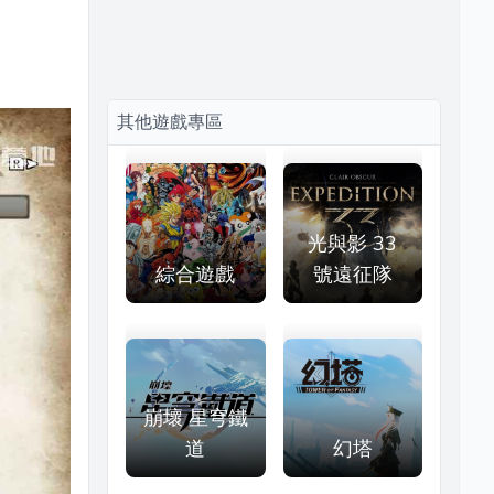
其他遊戲專區
光與影 33
綜合遊戲
號遠征隊
崩壞 星穹鐵
道
幻塔