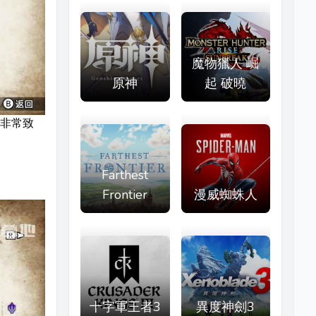
魔物獵人 崛
原神
起 破曉
非常致
Farthest
Frontier
漫威蜘蛛人
十字軍王者3
異度神劍3