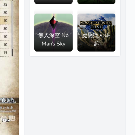
無人深空 No
魔物獵人 崛
Man’s Sky
起