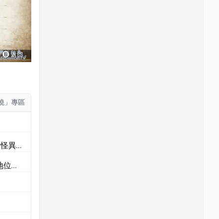
破曉」專區
) 怪異
地位置