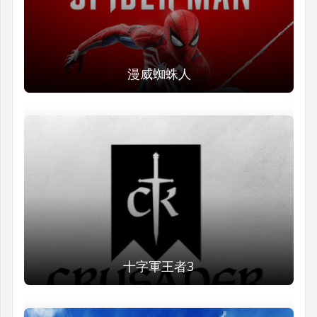
漫威蜘蛛人
十字軍王者3