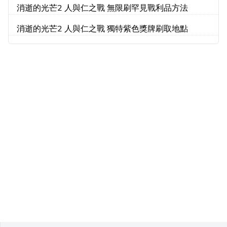
消逝的光芒2 人與仁之戰 無限刷罕見戰利品方法
消逝的光芒2 人與仁之戰 獨特紫色獎牌刷取地點