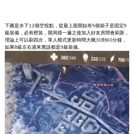
下圖是水下12個空投點，從最上面開始有5個箱子是固定9
級裝備，必有橙裝，開局摸一遍之後加入好友房間會刷新，
理論上可以刷四次，單人模式更新時間大概30到60分鐘，
如果8級左右過來應該都是9級裝備。