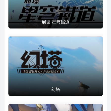
崩壞 星穹鐵道
幻塔