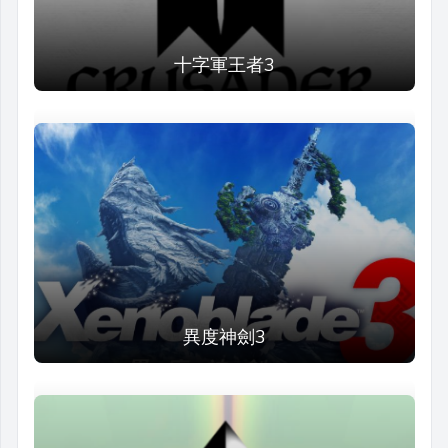
十字軍王者3
異度神劍3