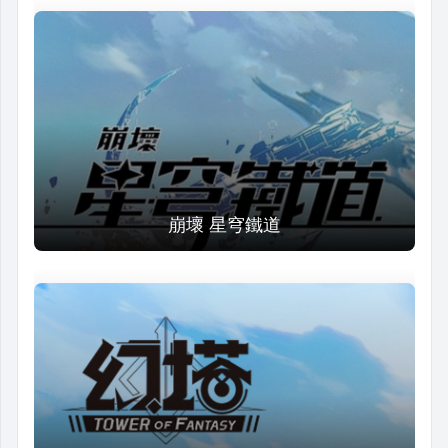
崩壞 星穹鐵道