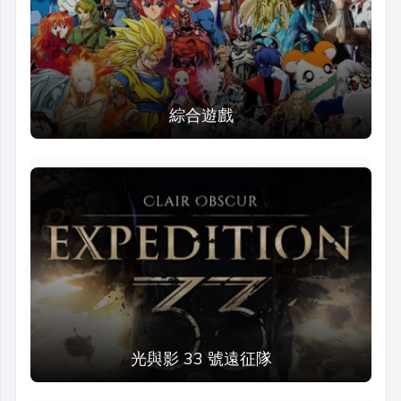
綜合遊戲
光與影 33 號遠征隊