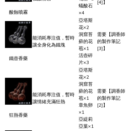
[4]】
蟻酸石
酸蝕噴霧
×4
亞塔斯
花×2
洞窟苔
需要【調香師
能消耗專注值，暫時
蘚的花
的製作筆記
讓全身化為鐵塊
苞×1
[3]】
活壺碎
鐵壺香藥
片×3
亞塔斯
花×2
洞窟苔
蘚的花
需要【調香師
能消耗專注值，暫時
苞×1
的製作筆記
讓情緒充滿狂熱
章魚卵
[2]】
×1
狂熱香藥
亞緹莉
亞葉×1