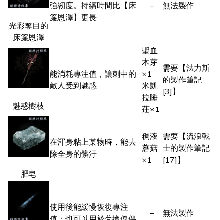
強韌度。持續時間比【床
–
無法製作
簾恩澤】更長
光彩奪目的
床簾恩澤
聖血
木芽
需要【法力斯
能消耗專注值，讓刺中的
×1
的製作筆記
敵人受到魅惑
米凱
[3]】
拉睡
魅惑樹枝
蓮×1
稠液
需要【流浪戰
在渾身粘上某物時，能去
蘑菇
士的製作筆記
除全身的髒汙
×1
[17]】
肥皂
使用後能緩慢恢復專注
–
無法製作
值；也可以用於兌換傀儡