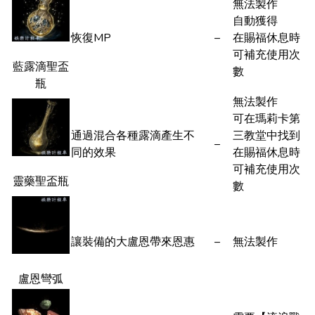
無法製作
自動獲得
恢復MP
–
在賜福休息時
可補充使用次
藍露滴聖盃
數
瓶
無法製作
可在瑪莉卡第
通過混合各種露滴產生不
三教堂中找到
–
同的效果
在賜福休息時
可補充使用次
靈藥聖盃瓶
數
讓裝備的大盧恩帶來恩惠
–
無法製作
盧恩彎弧