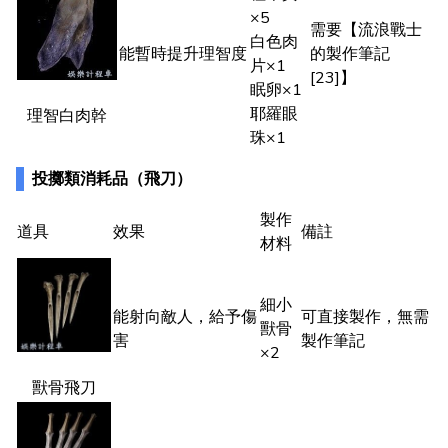
×5
需要【流浪戰士
白色肉
能暫時提升理智度
的製作筆記
片×1
[23]】
眠卵×1
耶羅眼
理智白肉幹
珠×1
投擲類消耗品（飛刀）
製作
道具
效果
備註
材料
細小
能射向敵人，給予傷
可直接製作，無需
獸骨
害
製作筆記
×2
獸骨飛刀