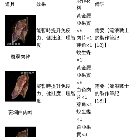
製作材
道具
效果
備註
料
黃金羅
亞果實
能暫時提升免疫
×5
需要【流浪戰士
力、健壯度、理智
肉片×1
的製作筆記
度
芽角×1
[18]】
蛻生蝶
斑斕肉乾
×1
黃金羅
亞果實
×5
能暫時提升免疫
需要【流浪戰士
白色肉
力、健壯度、理智
的製作筆記
片×1
度
[18]】
芽角×1
蛻生蝶
斑斕白肉幹
×1
羅亞果
實×3