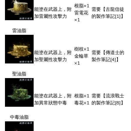
根脂×1
能塗在武器上，附
需要【古龍信徒
雷電花
加雷屬性攻擊力
的製作筆記[1]】
×1
雷油脂
樹枝×1
能塗在武器上，附
需要【傳道士的
金輪草
加聖屬性攻擊力
製作筆記[4]】
×1
聖油脂
能塗在武器上，附
根脂×1
需要【流浪戰士
加異常狀態中毒
毒花×1
的製作筆記[8]】
中毒油脂