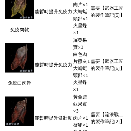
肉片×1
需要【武器工匠
能暫時提升免疫力
大蜻蜓
的製作筆記[5]】
頭部×1
火星蝶
免疫肉乾
×1
羅亞果
實×3
白色肉
片擦灰1
需要【武器工匠
能暫時提升免疫力
大蜻蜓
的製作筆記[5]】
頭部×1
火星蝶
免疫白肉幹
×1
黃金羅
亞果實
×3
需要【流浪戰士
能暫時提升健壯度
肉片×1
的製作筆記[2]】
蟹卵×1