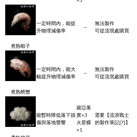
×3
一定時間內，能提
無法製作
–
升物理減傷率
可從流氓處購買
煮熟蝦子
一定時間內，能大
無法製作
–
幅提升物理減傷率
可從流氓處購買
煮熟螃蟹
羅亞果
能暫時降低落下損
實×3
需要【流浪戰士
傷與落地聲響
火星蝶
的製作筆記[7]】
×1