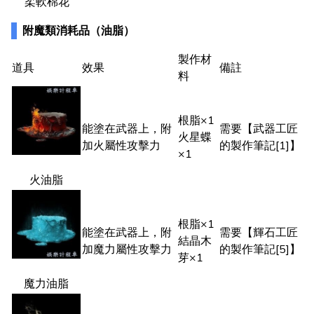
柔軟棉花
附魔類消耗品（油脂）
製作材
道具
效果
備註
料
根脂×1
能塗在武器上，附
需要【武器工匠
火星蝶
加火屬性攻擊力
的製作筆記[1]】
×1
火油脂
根脂×1
能塗在武器上，附
需要【輝石工匠
結晶木
加魔力屬性攻擊力
的製作筆記[5]】
芽×1
魔力油脂