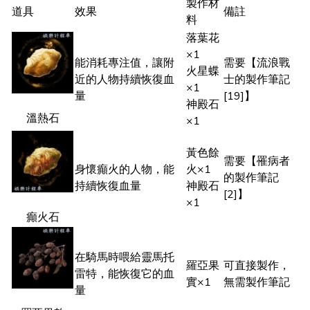
製作材
道具
效果
備註
料
落葉花
×1
能消耗專注值，讓附
需要【流浪戰
火星蝶
近的人物持續恢復血
士的製作筆記
×1
量
[19]】
神殿石
溫熱石
×1
黃色餘
需要【罹病者
身懷癲火的人物，能
火×1
的製作筆記
持續恢復血量
神殿石
[2]】
×1
癲火石
在騎馬時喂給靈馬托
羅亞果
可直接製作，
雷特，能恢復它的血
實×1
無需製作筆記
量