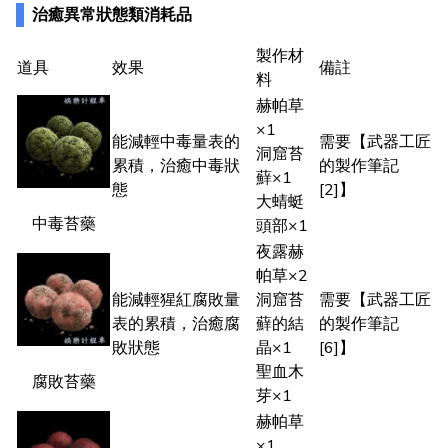
治癒異常狀態類消耗品
製作材
道具
效果
備註
料
赫帕草
×1
能減輕中毒量表的
需要【武器工匠
洞窟苔
累積，治癒中毒狀
的製作筆記
蘚×1
態
[2]】
大蜻蜓
中毒苔藥
頭部×1
夜露赫
帕草×2
能減輕猩紅腐敗量
洞窟苔
需要【武器工匠
表的累積，治癒腐
蘚的結
的製作筆記
敗狀態
晶×1
[6]】
聖血木
腐敗苔藥
芽×1
赫帕草
×1