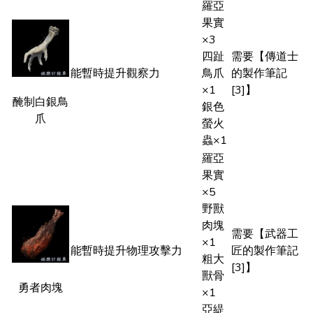
羅亞
果實
×3
四趾
需要【傳道士
能暫時提升觀察力
鳥爪
的製作筆記
×1
[3]】
醃制白銀鳥
銀色
爪
螢火
蟲×1
羅亞
果實
×5
野獸
肉塊
需要【武器工
×1
能暫時提升物理攻擊力
匠的製作筆記
粗大
[3]】
獸骨
勇者肉塊
×1
亞緹