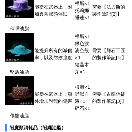
根脂×1
能塗在武器上，附
需要【法力斯的
托莉娜
加異常狀態催眠
製作筆記[2]】
睡蓮×1
催眠油脂
根脂×1
銀色淚
能提升所有的減傷
滴空殼
需要【輝石工匠
率，以及防禦強度
×1
的製作筆記[4]】
結晶木
芽×1
堅盾油脂
根脂×1
能塗在武器上，額
野獸血
需要【古龍信徒
外增加對龍的傷害
液×1
的製作筆記[3]】
碎石×1
傷龍油脂
附魔類消耗品（附繩油脂）