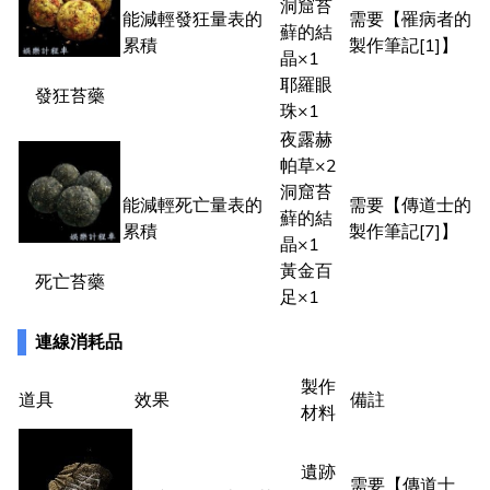
洞窟苔
能減輕發狂量表的
需要【罹病者的
蘚的結
累積
製作筆記[1]】
晶×1
耶羅眼
發狂苔藥
珠×1
夜露赫
帕草×2
洞窟苔
能減輕死亡量表的
需要【傳道士的
蘚的結
累積
製作筆記[7]】
晶×1
黃金百
死亡苔藥
足×1
連線消耗品
製作
道具
效果
備註
材料
遺跡
需要【傳道士