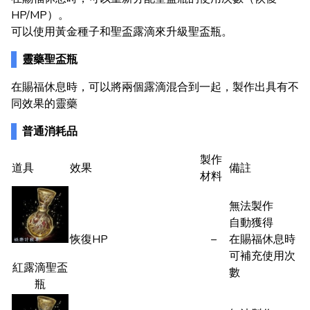
HP/MP）。
可以使用黃金種子和聖盃露滴來升級聖盃瓶。
靈藥聖盃瓶
在賜福休息時，可以將兩個露滴混合到一起，製作出具有不
同效果的靈藥
普通消耗品
製作
道具
效果
備註
材料
無法製作
自動獲得
恢復HP
–
在賜福休息時
可補充使用次
紅露滴聖盃
數
瓶