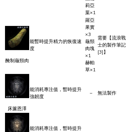
莉亞
葉×1
羅亞
果實
×3
需要【流浪戰
能暫時提升精力的恢復速
龜頸
士的製作筆記
度
肉塊
[3]】
×1
醃制龜頸肉
赫帕
草×1
能消耗專注值，暫時提升
–
無法製作
強韌度
床簾恩澤
能消耗專注值，暫時提升