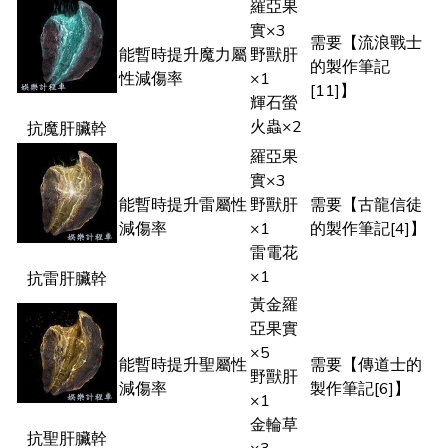
羅亞果
實×3
需要【流浪戰士
能暫時提升魔力屬
野獸肝
的製作筆記
性減傷率
×1
[11]】
輝石螢
火蟲×2
抗魔肝臟幹
羅亞果
實×3
能暫時提升雷屬性
野獸肝
需要【古龍信徒
減傷率
×1
的製作筆記[4]】
雷電花
×1
抗雷肝臟幹
黃金羅
亞果實
×5
能暫時提升聖屬性
需要【傳道士的
野獸肝
減傷率
製作筆記[6]】
×1
金輪草
抗聖肝臟幹