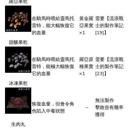
羅亞果乾
在騎馬時喂給靈馬托
黃金羅
需要【流浪戰
雷特，能大幅恢復它
亞果實
士的製作筆記
的血量
×1
[19]】
甜釀果乾
在騎馬時喂給靈馬托
羅亞原
需要【流浪戰
雷特，能極大幅恢復
種果實
士的製作筆記
它的血量
×1
[23]】
冰凍果乾
無法製作
恢復血量，但會令角
–
擊敗壺有幾率
色陷入中毒狀態
獲得
生肉丸