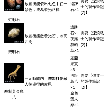
需要【流浪戰
放置後能發出七色中任一
遺跡
士的製作筆記
顏色，成為發光路標
石×1
[7]】
虹彩石
遺跡
石×1
需要【流浪戰
放置後能散發光芒，照亮
夜露
士的製作筆記
四周
赫帕
[2]】
草×1
照明石
羅亞
果實
×3
四趾
需要【傳道士
一定時間內，增加打倒敵
鳥爪
的製作筆記
人後獲得的盧恩
×1
[2]】
醃制黃金鳥
金色
爪
螢火
蟲×1