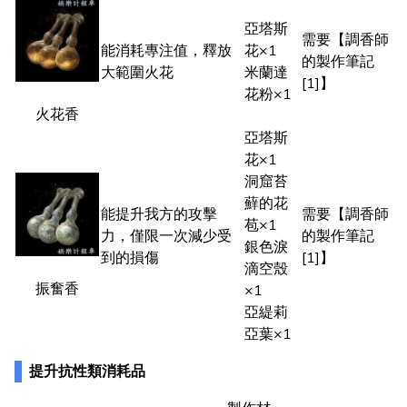
亞塔斯
需要【調香師
能消耗專注值，釋放
花×1
的製作筆記
大範圍火花
米蘭達
[1]】
花粉×1
火花香
亞塔斯
花×1
洞窟苔
蘚的花
能提升我方的攻擊
需要【調香師
苞×1
力，僅限一次減少受
的製作筆記
銀色淚
到的損傷
[1]】
滴空殼
振奮香
×1
亞緹莉
亞葉×1
提升抗性類消耗品