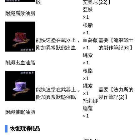
敗
艾奧尼
[22]】
亞蝶
附繩腐敗油脂
×1
根脂
×1
能快速塗在武器上，
血薔薇
需要【流浪戰士
附加異常狀態出血
×1
的製作筆記[6]】
繩索
附繩出血油脂
×1
根脂
×1
繩索
能快速塗在武器上，
需要【法力斯的
×1
附加異常狀態催眠
製作筆記[2]】
托莉娜
睡蓮
附繩催眠油脂
×1
恢復類消耗品