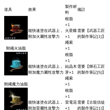
製作材
道具
效果
備註
料
根脂
×1
能快速塗在武器上，
火星蝶
需要【武器工匠
附加火屬性攻擊力
×1
的製作筆記[1]】
繩索
附繩火油脂
×1
根脂
×1
能快速塗在武器上，
結晶木
需要【輝石工匠
附加魔力屬性攻擊力
芽×1
的製作筆記[5]】
繩索
附繩魔力油脂
×1
根脂
×1
能快速塗在武器上，
雷電花
需要【古龍信徒
附加雷屬性攻擊力
×1
的製作筆記[1]】