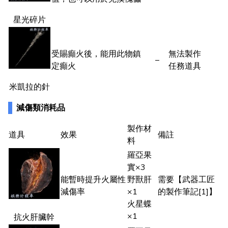
星光碎片
受賜癲火後，能用此物鎮
無法製作
–
定癲火
任務道具
米凱拉的針
減傷類消耗品
製作材
道具
效果
備註
料
羅亞果
實×3
能暫時提升火屬性
野獸肝
需要【武器工匠
減傷率
×1
的製作筆記[1]】
火星蝶
×1
抗火肝臟幹