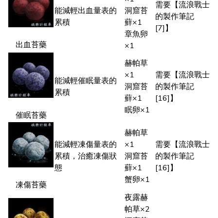
需要【流浪戰士
能減輕出血量表的
洞窟苔
的製作筆記
累積
蘚×1
[7]】
章魚卵
出血苔藥
×1
赫帕草
×1
需要【流浪戰士
能減輕催眠量表的
洞窟苔
的製作筆記
累積
蘚×1
[16]】
眠卵×1
催眠苔藥
赫帕草
能減輕凍傷量表的
×1
需要【流浪戰士
累積，治癒凍傷狀
洞窟苔
的製作筆記
態
蘚×1
[16]】
蟹卵×1
凍傷苔藥
夜露赫
帕草×2