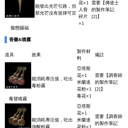
花×1
需要【傳道士
能發出光芒引路，但
人骨
的製作筆記
那光芒沒有規律可言
碎片
[2]】
×1
擬態賜福
香藥&噴霧
製作材
道具
效果
備註
料
亞塔斯
花×1
需要【調香師
能消耗專注值，吐出
米蘭達
的製作筆記
毒粉霧
花粉×1
[2]】
毒花×1
毒發噴霧
亞塔斯
花×1
需要【調香師
能消耗專注值，吐出
米蘭達
的製作筆記
強酸粉霧
花粉×1