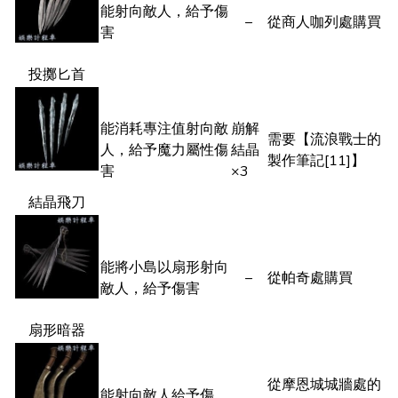
能射向敵人，給予傷
–
從商人咖列處購買
害
投擲匕首
能消耗專注值射向敵
崩解
需要【流浪戰士的
人，給予魔力屬性傷
結晶
製作筆記[11]】
害
×3
結晶飛刀
能將小島以扇形射向
–
從帕奇處購買
敵人，給予傷害
扇形暗器
從摩恩城城牆處的
能射向敵人給予傷