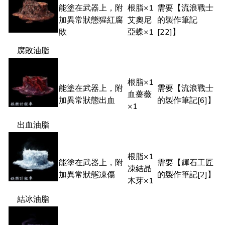
能塗在武器上，附
根脂×1
需要【流浪戰士
加異常狀態猩紅腐
艾奧尼
的製作筆記
敗
亞蝶×1
[22]】
腐敗油脂
根脂×1
能塗在武器上，附
需要【流浪戰士
血薔薇
加異常狀態出血
的製作筆記[6]】
×1
出血油脂
根脂×1
能塗在武器上，附
需要【輝石工匠
凍結晶
加異常狀態凍傷
的製作筆記[2]】
木芽×1
結冰油脂