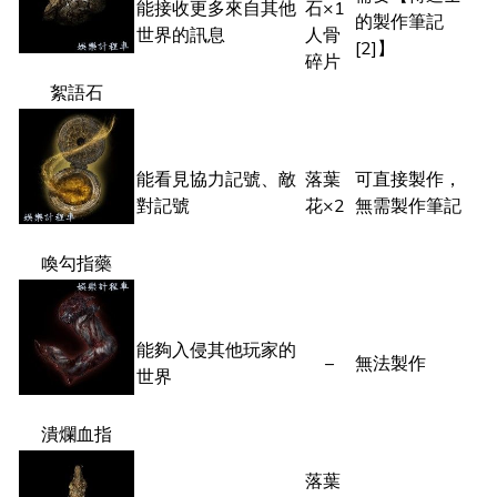
能接收更多來自其他
石×1
的製作筆記
世界的訊息
人骨
[2]】
碎片
絮語石
能看見協力記號、敵
落葉
可直接製作，
對記號
花×2
無需製作筆記
喚勾指藥
能夠入侵其他玩家的
–
無法製作
世界
潰爛血指
落葉