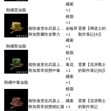
繩索
附繩雷油脂
×1
根脂
×1
能快速塗在武器上，
金輪草
需要【傳道士的
附加聖屬性攻擊力
×1
製作筆記[4]】
繩索
附繩聖油脂
×1
根脂
×1
能快速塗在武器上，
毒花
需要【流浪戰士
附加異常狀態中毒
×1
的製作筆記[8]】
繩索
附繩中毒油脂
×1
根脂
×1
能快速塗在武器上，
繩索
需要【流浪戰士
附加異常狀態猩紅腐
×1
的製作筆記