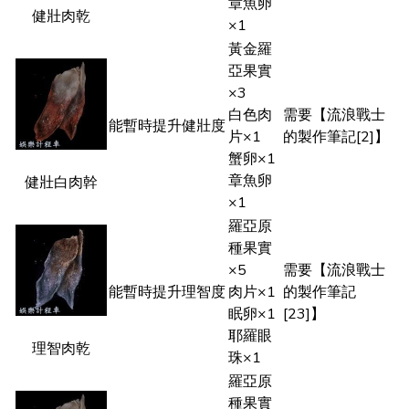
章魚卵
健壯肉乾
×1
黃金羅
亞果實
×3
白色肉
需要【流浪戰士
能暫時提升健壯度
片×1
的製作筆記[2]】
蟹卵×1
章魚卵
健壯白肉幹
×1
羅亞原
種果實
×5
需要【流浪戰士
能暫時提升理智度
肉片×1
的製作筆記
眠卵×1
[23]】
耶羅眼
理智肉乾
珠×1
羅亞原
種果實