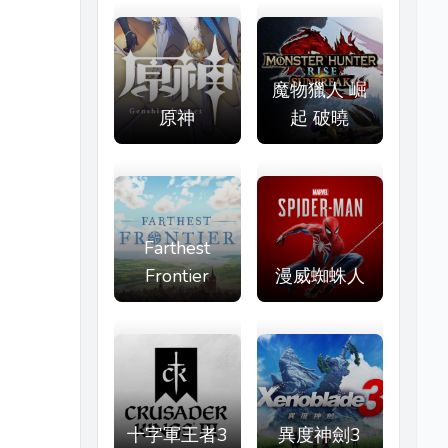
魔物獵人 崛
原神
起 破曉
Farthest
Frontier
漫威蜘蛛人
十字軍王者3
異度神劍3