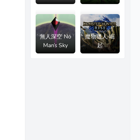
無人深空 No
魔物獵人 崛
Man’s Sky
起