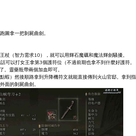
跑圖拿一把剝屍曲劍。
。
王杖（智力需求10），就可以用輝石魔礪和魔法輝劍騷擾。
的話可以打女王拿第3個護符位（不過前期也拿不到什麼好護符。
血了。靈藥瓶帶兩個加血即可。
點蝦）然後順路拿到升降機符文就能直接傳到火山官邸。拿到指
外面的剝屍曲劍。