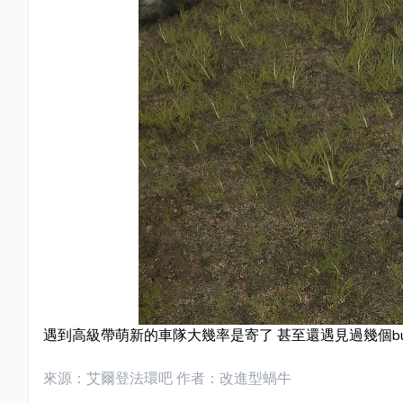
遇到高級帶萌新的車隊大幾率是寄了 甚至還遇見過幾個b
來源：艾爾登法環吧 作者：改進型蝸牛