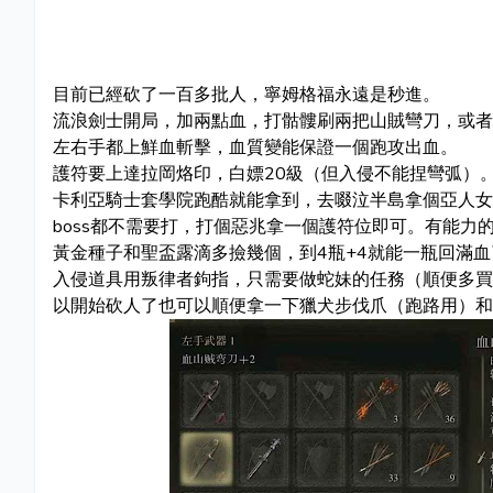
目前已經砍了一百多批人，寧姆格福永遠是秒進。
流浪劍士開局，加兩點血，打骷髏刷兩把山賊彎刀，或者
左右手都上鮮血斬擊，血質變能保證一個跑攻出血。
護符要上達拉岡烙印，白嫖20級（但入侵不能捏彎弧）
卡利亞騎士套學院跑酷就能拿到，去啜泣半島拿個亞人女
boss都不需要打，打個惡兆拿一個護符位即可。有能力
黃金種子和聖盃露滴多撿幾個，到4瓶+4就能一瓶回滿
入侵道具用叛律者鉤指，只需要做蛇妹的任務（順便多買
以開始砍人了也可以順便拿一下獵犬步伐爪（跑路用）和