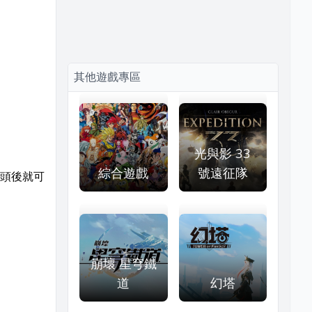
其他遊戲專區
光與影 33
綜合遊戲
號遠征隊
頭後就可
崩壞 星穹鐵
道
幻塔