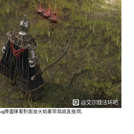
ug蹲靈隊看對面放火焰重罪我就直接潤。