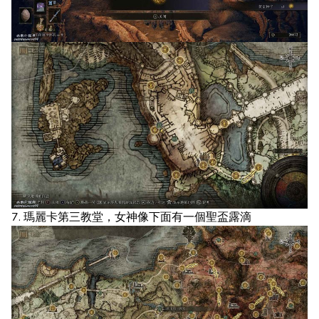
7. 瑪麗卡第三教堂，女神像下面有一個聖盃露滴