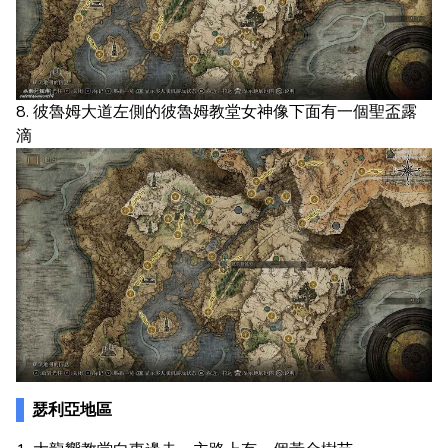
8. 彼魯姆大道左側的彼魯姆教堂女神像下面有一個聖盃露
滴
瑟利亞地區