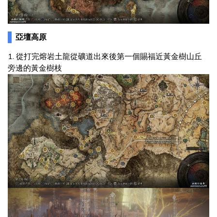
亞壇高原
1. 從打完熔岩土龍從礦道出來後第一個賜福近黃金樹山丘
旁邊的黃金樹枝