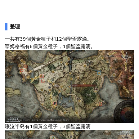
整理
一共有39個黃金種子和12個聖盃露滴。
寧姆格福有6個黃金種子，1個聖盃露滴。
啜泣半島有1個黃金種子，3個聖盃露滴