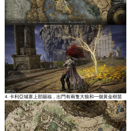
4. 卡利亞城寨上部賜福，出門有兩隻大狼和一個黃金樹苗