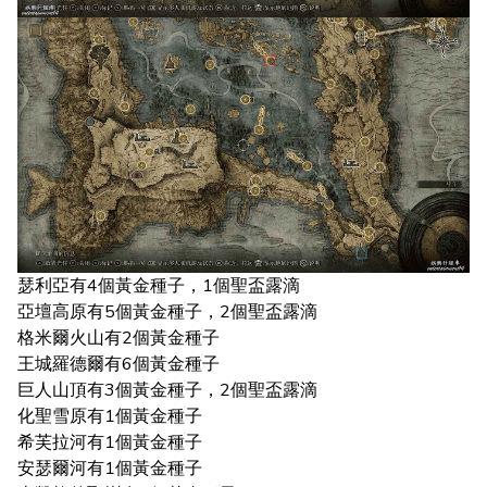
瑟利亞有4個黃金種子，1個聖盃露滴
亞壇高原有5個黃金種子，2個聖盃露滴
格米爾火山有2個黃金種子
王城羅德爾有6個黃金種子
巨人山頂有3個黃金種子，2個聖盃露滴
化聖雪原有1個黃金種子
希芙拉河有1個黃金種子
安瑟爾河有1個黃金種子