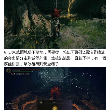
6. 史東威爾城堡下墓地，需要從一堆缸哥那裡2層沿著牆邊
的突出部分走到城堡外側，然後跳跳樂一直往下掉，有一個
腐蝕樹靈，擊敗後得到黃金種子