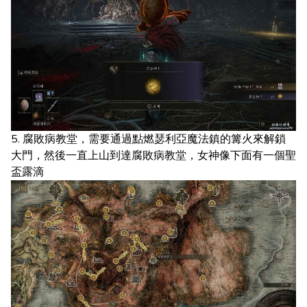
5. 腐敗病教堂，需要通過點燃瑟利亞魔法鎮的篝火來解鎖
大門，然後一直上山到達腐敗病教堂，女神像下面有一個聖
盃露滴