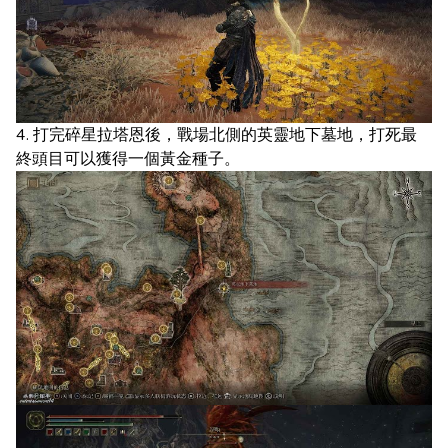
4. 打完碎星拉塔恩後，戰場北側的英靈地下墓地，打死最
終頭目可以獲得一個黃金種子。