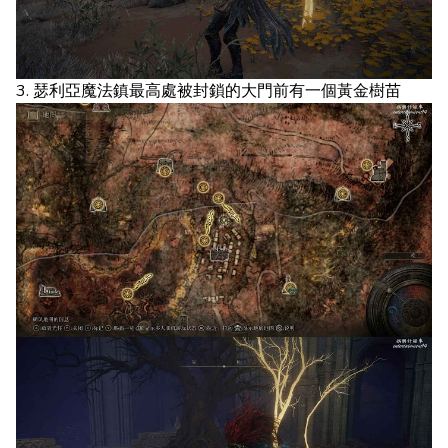
3. 瑟利亞魔法鎮最高處被封鎖的大門前有一個黃金樹苗