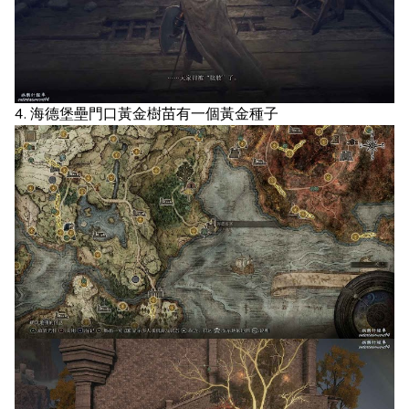
4. 海德堡壘門口黃金樹苗有一個黃金種子