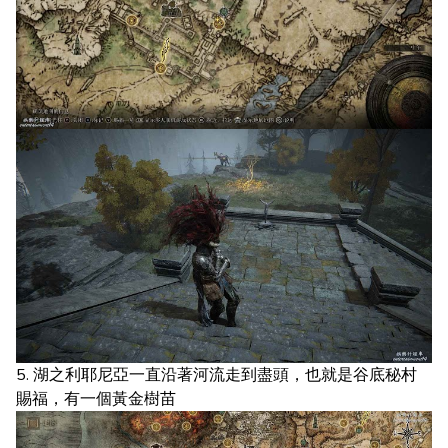
5. 湖之利耶尼亞一直沿著河流走到盡頭，也就是谷底秘村
賜福，有一個黃金樹苗