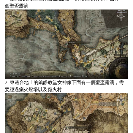
個聖盃露滴
7. 東邊台地上的鎮靜教堂女神像下面有一個聖盃露滴，需
要經過癲火燈塔以及癲火村