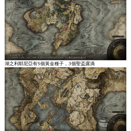
湖之利耶尼亞有5個黃金種子，3個聖盃露滴