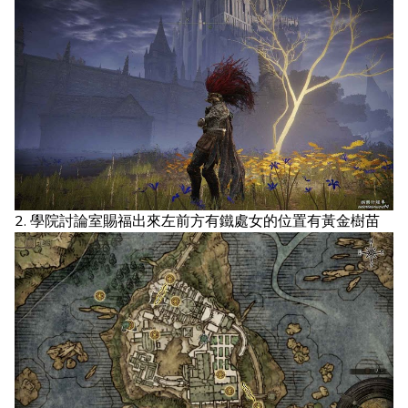
2. 學院討論室賜福出來左前方有鐵處女的位置有黃金樹苗