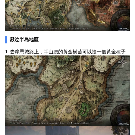
啜泣半島地區
1. 去摩恩城路上，半山腰的黃金樹苗可以撿一個黃金種子