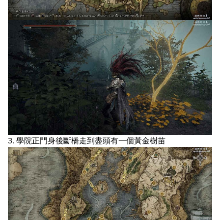
3. 學院正門身後斷橋走到盡頭有一個黃金樹苗