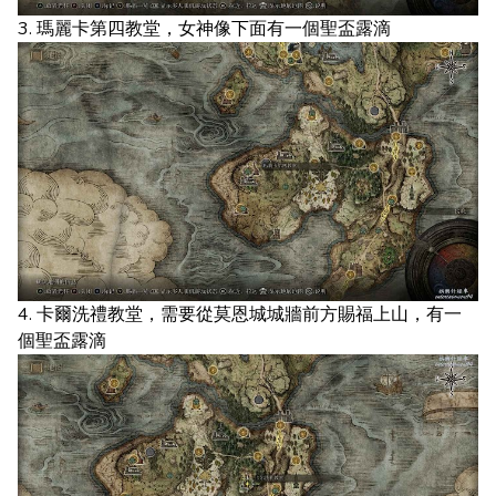
3. 瑪麗卡第四教堂，女神像下面有一個聖盃露滴
4. 卡爾洗禮教堂，需要從莫恩城城牆前方賜福上山，有一
個聖盃露滴