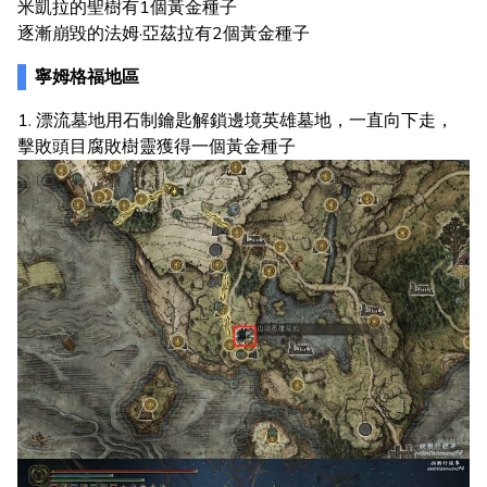
米凱拉的聖樹有1個黃金種子
逐漸崩毀的法姆·亞茲拉有2個黃金種子
寧姆格福地區
1. 漂流墓地用石制鑰匙解鎖邊境英雄墓地，一直向下走，
擊敗頭目腐敗樹靈獲得一個黃金種子