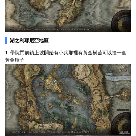
湖之利耶尼亞地區
1. 學院門前鎮上坡開始有小兵那裡有黃金樹苗可以撿一個
黃金種子