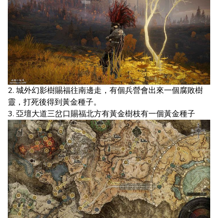
2. 城外幻影樹賜福往南邊走，有個兵營會出來一個腐敗樹
靈，打死後得到黃金種子。
3. 亞壇大道三岔口賜福北方有黃金樹枝有一個黃金種子