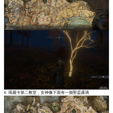
6. 瑪麗卡第二教堂，女神像下面有一個聖盃露滴