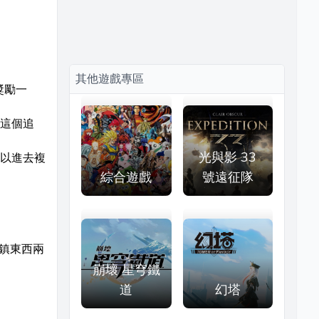
其他遊戲專區
獎勵一
這個追
光與影 33
以進去複
綜合遊戲
號遠征隊
鎮東西兩
崩壞 星穹鐵
道
幻塔