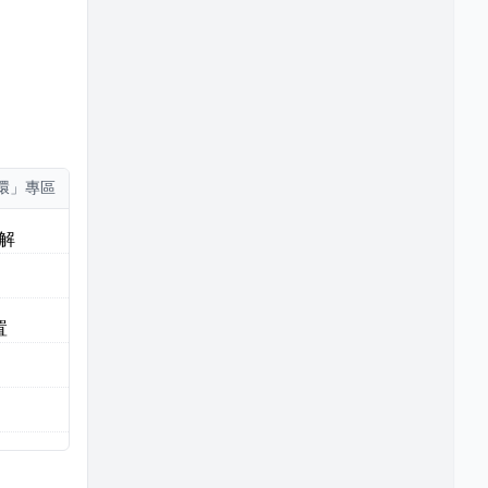
環」專區
詳解
置