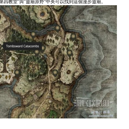
第四教堂”與“靈廟原野”中央可以找到這個漫步靈廟。