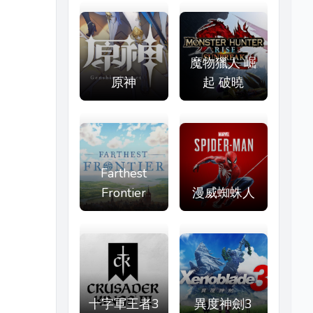
魔物獵人 崛
原神
起 破曉
Farthest
Frontier
漫威蜘蛛人
十字軍王者3
異度神劍3