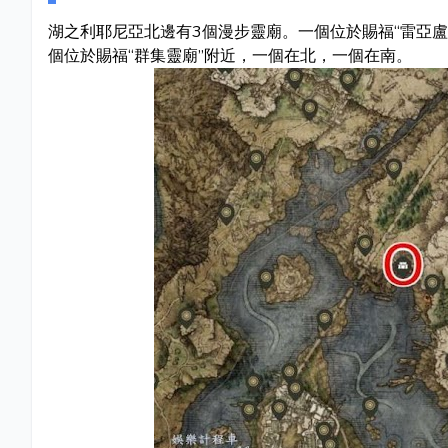
湖之利耶尼亞北邊有3個漫步靈廟。一個位於賜福“雷亞
個位於賜福“群集靈廟”附近，一個在北，一個在南。