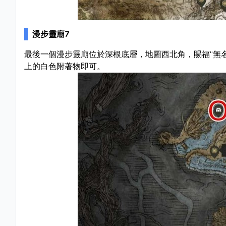
漫步靈廟7
最後一個漫步靈廟位於深根底層，地圖西北角，賜福“無
上的白色附著物即可。