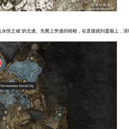
名永恆之城”的北邊。先爬上旁邊的樹根，在直接跳到靈廟上，清