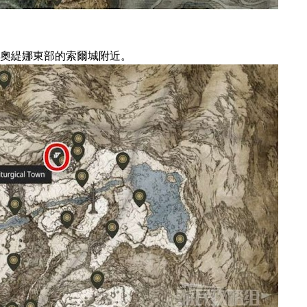
奧緹娜東部的索爾城附近。