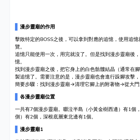
漫步靈廟的作用
擊敗特定的BOSS之後，可以拿到對應的追憶，使用追憶
覽。
追憶只能使用一次，用完就沒了。但是找到漫步靈廟後，
憶。
找到漫步靈廟之後，把它身上的白色骷髏結晶（通常在腳
製追憶了。需要注意的是，漫步靈廟也會進行跺腳攻擊，
簡要步驟：找到漫步靈廟→清理它腳上的附著物→從大門
各漫步靈廟位置
一共有7個漫步靈廟。啜泣半島（小黃金樹西邊）有1個
側）有2個，深根底層東北邊有1個。
漫步靈廟1