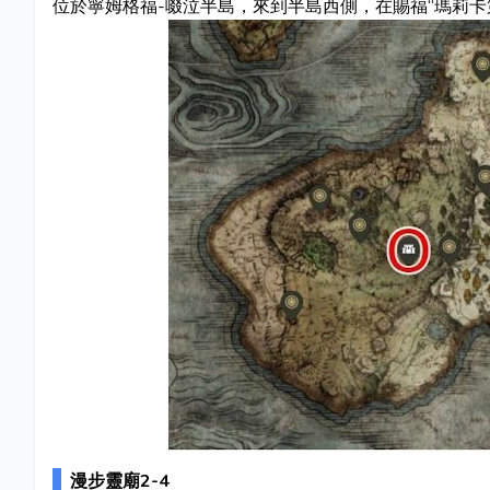
位於寧姆格福-啜泣半島，來到半島西側，在賜福“瑪莉卡
漫步靈廟2-4