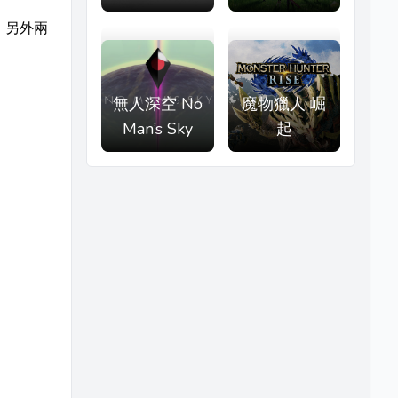
。另外兩
無人深空 No
魔物獵人 崛
Man’s Sky
起