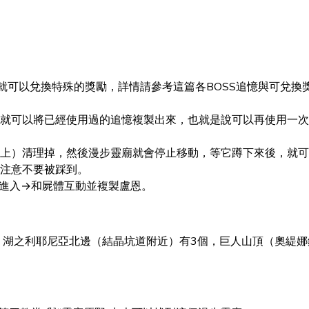
就可以兌換特殊的獎勵，詳情請參考這篇各BOSS追憶與可兌換
就可以將已經使用過的追憶複製出來，也就是說可以再使用一次
上）清理掉，然後漫步靈廟就會停止移動，等它蹲下來後，就可
注意不要被踩到。
進入→和屍體互動並複製盧恩。
，湖之利耶尼亞北邊（結晶坑道附近）有3個，巨人山頂（奧緹娜