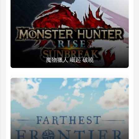
魔物獵人 崛起 破曉