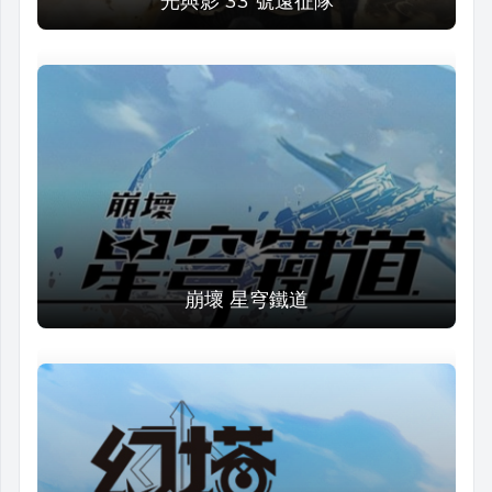
光與影 33 號遠征隊
崩壞 星穹鐵道