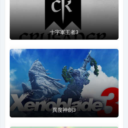
十字軍王者3
異度神劍3