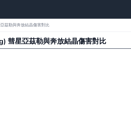
) 彗星亞茲勒與奔放結晶傷害對比
Ring) 彗星亞茲勒與奔放結晶傷害對比