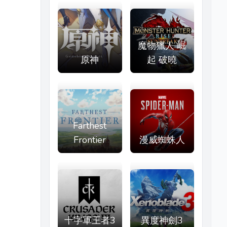
魔物獵人 崛
原神
起 破曉
Farthest
Frontier
漫威蜘蛛人
十字軍王者3
異度神劍3