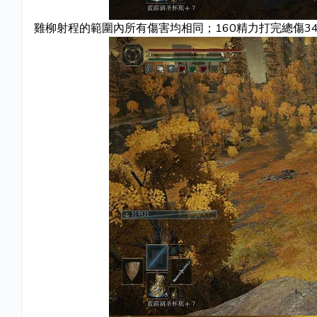
雞柳射程的範圍內所有傷害均相同；160精力打完總傷34