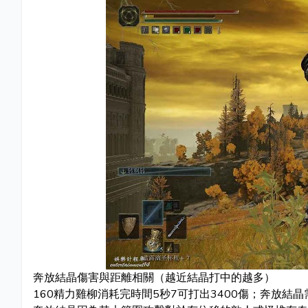
奔放結晶傷害與距離相關（越近結晶打中的越多）
160精力雞柳消耗完時間5秒7可打出3400傷；奔放結晶