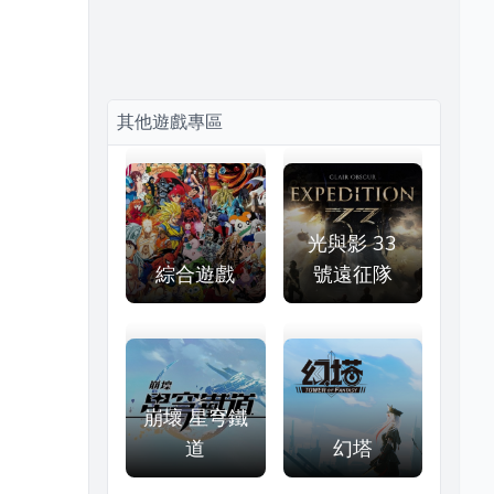
其他遊戲專區
光與影 33
綜合遊戲
號遠征隊
崩壞 星穹鐵
道
幻塔