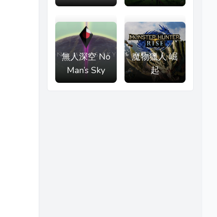
無人深空 No
魔物獵人 崛
Man’s Sky
起