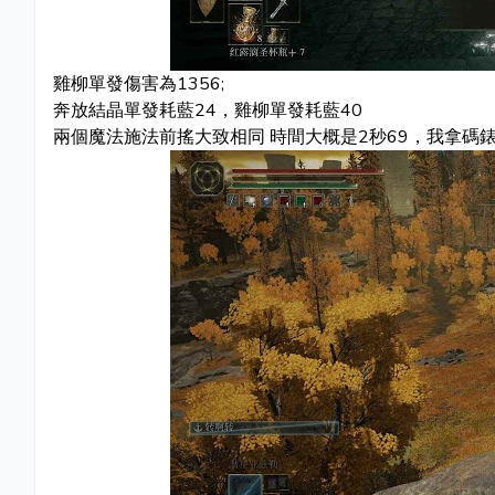
雞柳單發傷害為1356;
奔放結晶單發耗藍24，雞柳單發耗藍40
兩個魔法施法前搖大致相同 時間大概是2秒69，我拿碼