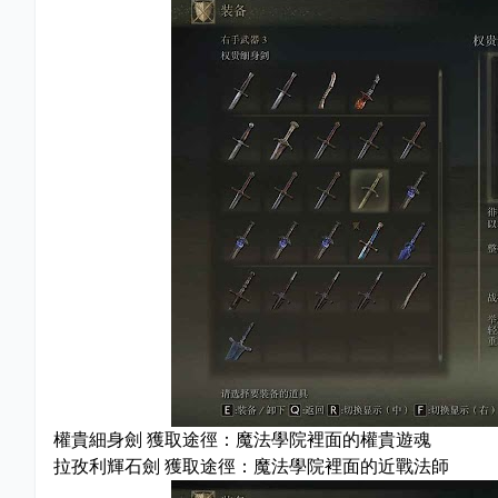
權貴細身劍 獲取途徑：魔法學院裡面的權貴遊魂
拉孜利輝石劍 獲取途徑：魔法學院裡面的近戰法師