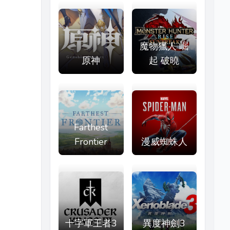
魔物獵人 崛
原神
起 破曉
Farthest
Frontier
漫威蜘蛛人
十字軍王者3
異度神劍3