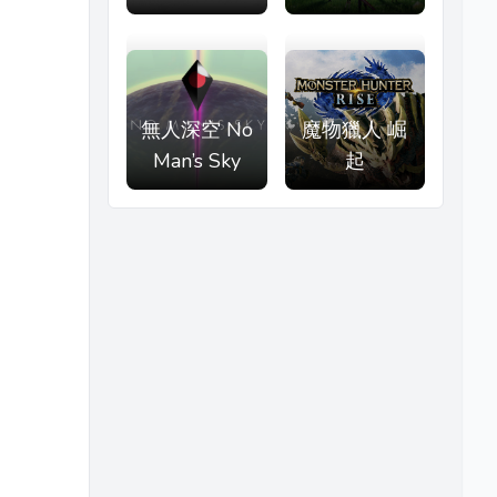
無人深空 No
魔物獵人 崛
Man’s Sky
起