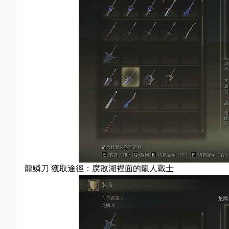
龍鱗刀 獲取途徑：腐敗湖裡面的龍人戰士