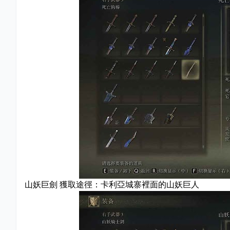
山妖巨劍 獲取途徑：卡利亞城寨裡面的山妖巨人