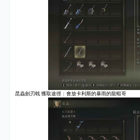
昆蟲劍刃戟 獲取途徑：會放卡利斯的暴雨的龍蝦哥