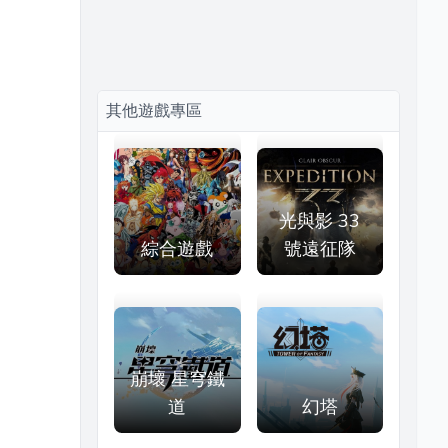
其他遊戲專區
光與影 33
綜合遊戲
號遠征隊
崩壞 星穹鐵
道
幻塔