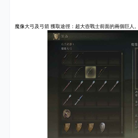
魔像大弓及弓箭 獲取途徑：超大壺戰士前面的兩個巨人