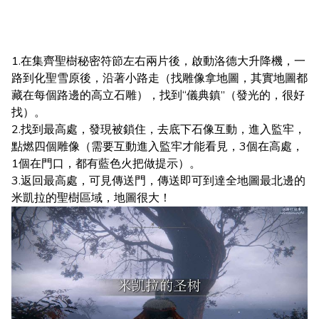
1.在集齊聖樹秘密符節左右兩片後，啟動洛德大升降機，一
路到化聖雪原後，沿著小路走（找雕像拿地圖，其實地圖都
藏在每個路邊的高立石雕），找到“儀典鎮”（發光的，很好
找）。
2.找到最高處，發現被鎖住，去底下石像互動，進入監牢，
點燃四個雕像（需要互動進入監牢才能看見，3個在高處，
1個在門口，都有藍色火把做提示）。
3.返回最高處，可見傳送門，傳送即可到達全地圖最北邊的
米凱拉的聖樹區域，地圖很大！