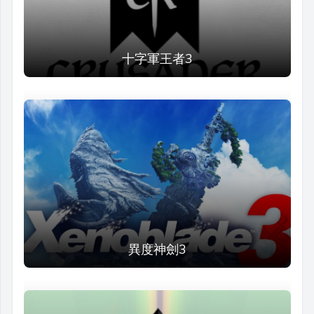
十字軍王者3
異度神劍3