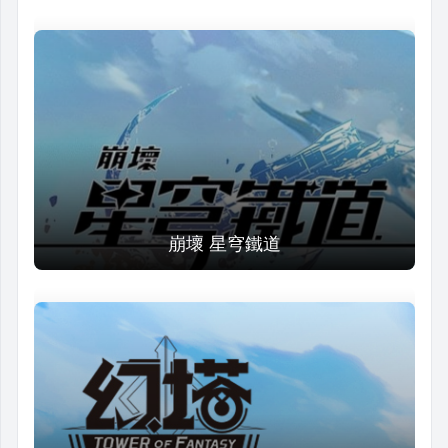
崩壞 星穹鐵道