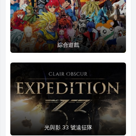
綜合遊戲
光與影 33 號遠征隊