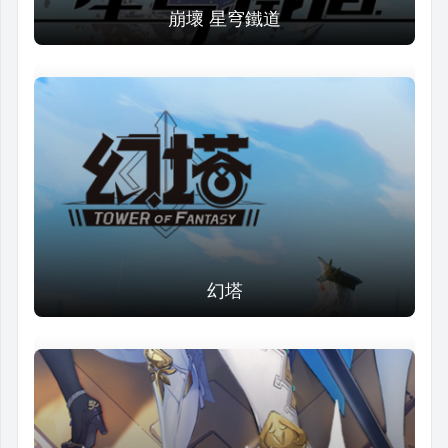
崩壞 星穹鐵道
幻塔