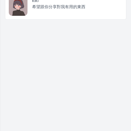
kiki
希望跟你分享對我有用的東西