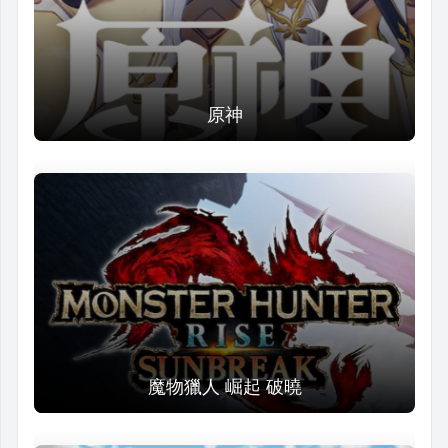
原神
魔物獵人 崛起 破曉