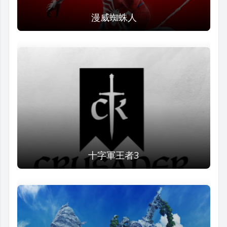
漫威蜘蛛人
十字軍王者3