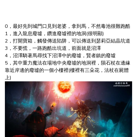
0，最好先到城門口見到老婆，拿到馬，不然毒池很難跑酷
1，進入龍息廢墟，鑽進廢墟裡的地洞(很明顯)
2，打開寶箱，觸發傳送陷阱，可以傳送到瑟莉亞結晶坑道
3，不要慌，一路跑酷出坑道，前面就是沼澤
4，沼澤騎著馬尋找下沼澤中的廢墟，賢者鎮的廢墟
5，其中重力魔法在場地中央廢墟的地洞裡，隕石杖在邊緣
靠近岸邊的廢墟的一個小樓裡(樓裡有三朵花，法杖在屍體
上)