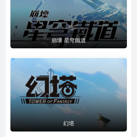
崩壞 星穹鐵道
幻塔