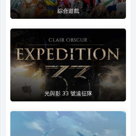
綜合遊戲
光與影 33 號遠征隊