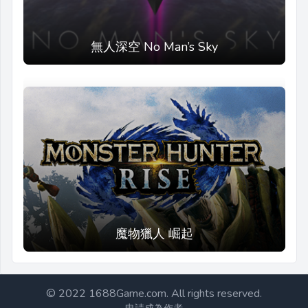
無人深空 No Man’s Sky
魔物獵人 崛起
Footer@1688Game
© 2022 1688Game.com. All rights reserved.