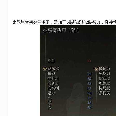
比觀星者初始好多了，還加了8點強韌和2點智力，直接