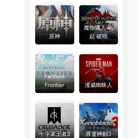
魔物獵人 崛
原神
起 破曉
Farthest
Frontier
漫威蜘蛛人
十字軍王者3
異度神劍3