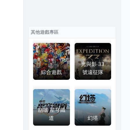
其他遊戲專區
光與影 33
綜合遊戲
號遠征隊
崩壞 星穹鐵
道
幻塔