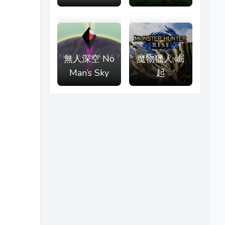
無人深空 No
魔物獵人 崛
Man’s Sky
起