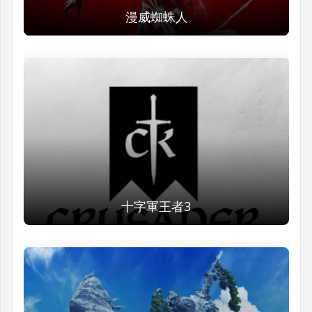
漫威蜘蛛人
十字軍王者3