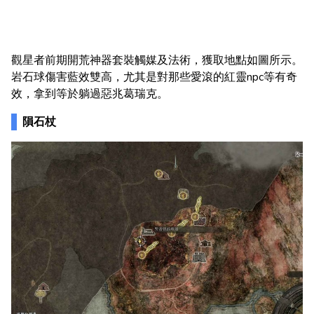
觀星者前期開荒神器套裝觸媒及法術，獲取地點如圖所示。
岩石球傷害藍效雙高，尤其是對那些愛滾的紅靈npc等有奇
效，拿到等於躺過惡兆葛瑞克。
隕石杖