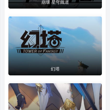
崩壞 星穹鐵道
幻塔