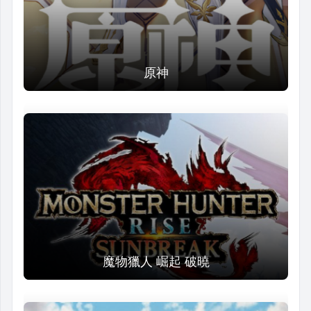
原神
魔物獵人 崛起 破曉