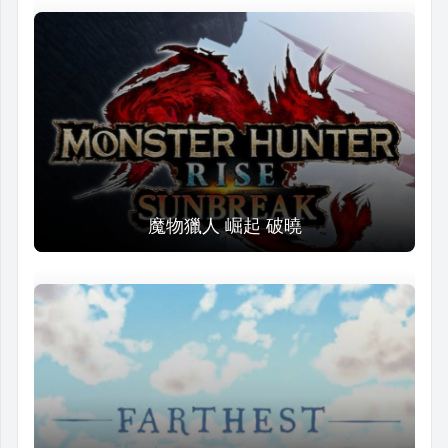
魔物獵人 崛起 破曉