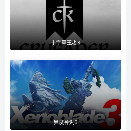
十字軍王者3
異度神劍3