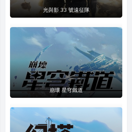
光與影 33 號遠征隊
崩壞 星穹鐵道