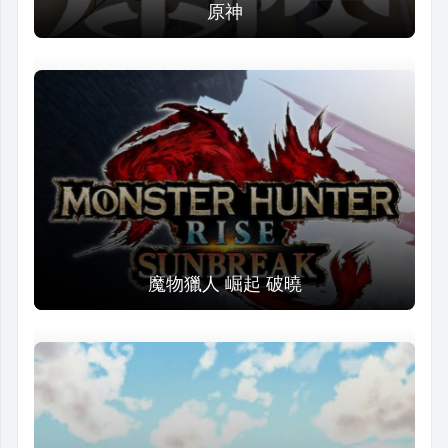
原神
魔物獵人 崛起 破曉