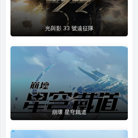
光與影 33 號遠征隊
崩壞 星穹鐵道