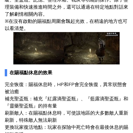
級、聖盃瓶、記憶、整理木箱、戰灰等功能的操作。除了整
理裝備和快速推進時間之外，還可以通過在特定地點對話來
了解劇情相關內容。
※在沒有啟動的賜福點周圍會飄起光效，在稍遠的地方也可
以看清楚。
在賜福點休息的效果
完全恢復：賜福休息時，HP和FP會完全恢復，異常狀態會
被治癒
補充聖盃瓶：補充『紅露滴聖盃瓶』、『藍露滴聖盃瓶』和
『靈藥聖盃瓶』的持有量
刷新敵人：在賜福點休息時，可使該地區的大多數敵人重新
刷新，特殊敵人無法刷新
更換玩家復活地點：玩家在探險中死亡時會在最後休息的賜