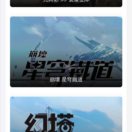
崩壞 星穹鐵道