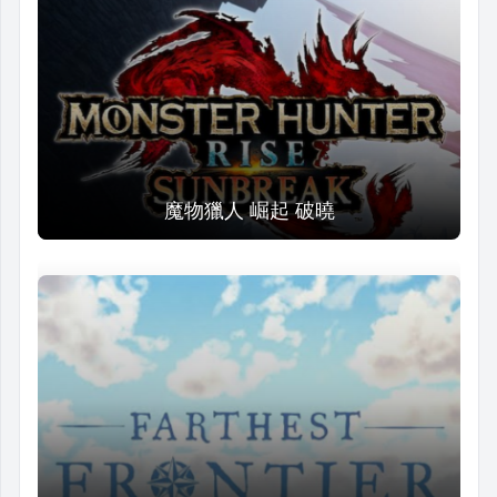
魔物獵人 崛起 破曉