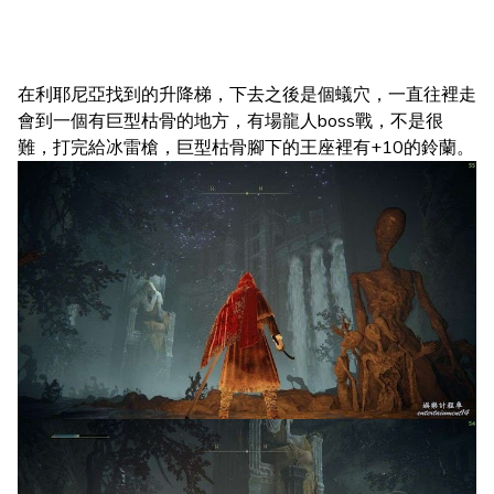
在利耶尼亞找到的升降梯，下去之後是個蟻穴，一直往裡走
會到一個有巨型枯骨的地方，有場龍人boss戰，不是很
難，打完給冰雷槍，巨型枯骨腳下的王座裡有+10的鈴蘭。