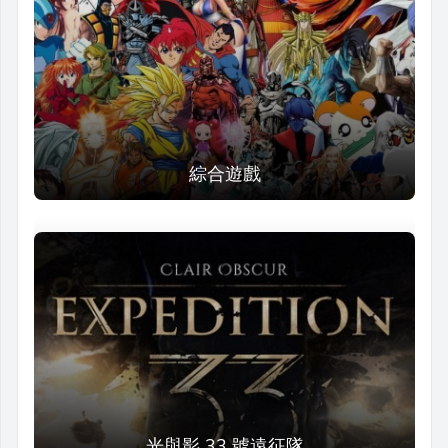
綜合遊戲
光與影 33 號遠征隊