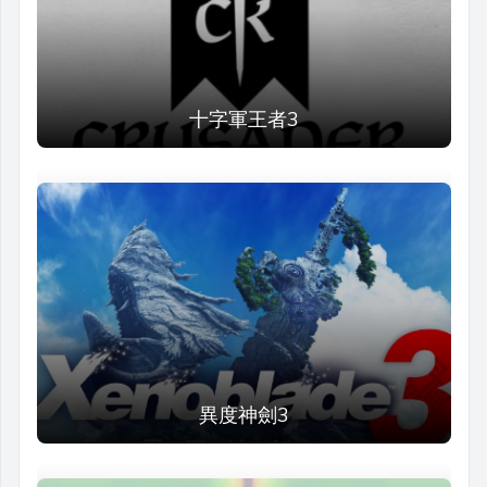
十字軍王者3
異度神劍3