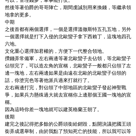
可以，管理錢多，軍事能打仗。
然後等著伯爵的哥哥陣亡，期間虔誠別用來換錢，等繼承領
地拿的更多。
中期
之後首都有兩個選擇，一個是選擇溫徹斯特五孔五地，另外
一個選擇就是打下入侵的北歐蠻子拿下西賴丁，這塊地四孔
六地。
文化重心選擇加君權的，方便下一代整合領地。
攢錢弄常備軍，左右兩邊等著北歐蠻子去佔領，等北歐蠻子
佔領完了，可以造左角的宣稱，北歐蠻子一般都只佔領了左
邊一塊地，左右兩邊如果是由遠在北歐的北歐蠻子佔領的
話，你塗完色等著他派兵過來打就行了。
左右兩邊打完，對佔領了中部地區的北歐蠻子發起神聖戰
爭，如果兵力懸殊過大就去宣稱你上邊那個王國一塊地的宣
稱。
因為這時你差一塊地就可以建英格蘭王朝了。
後期
建完之後記得把多餘的公爵頭銜給銷毀，點開決議把國王頭
銜弄成選舉制，由於我點了預知死亡的技能，所以我可以等