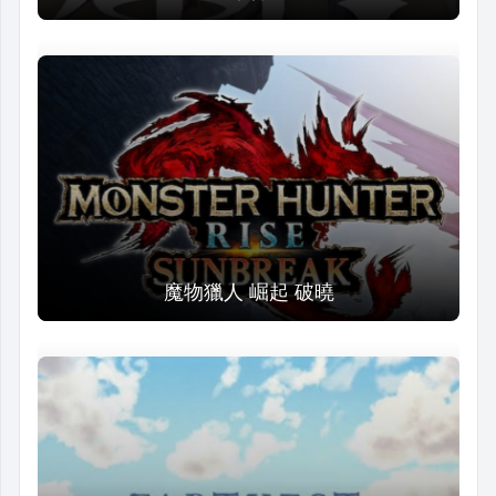
魔物獵人 崛起 破曉