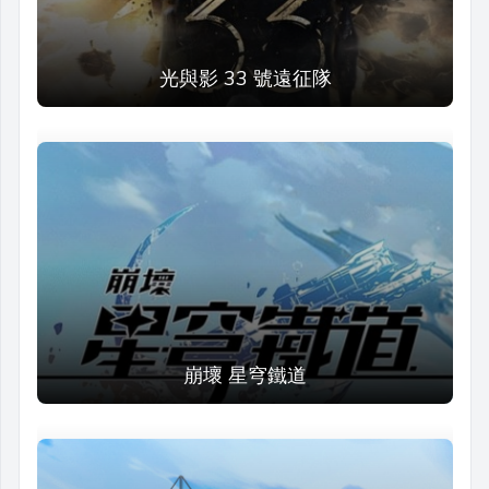
光與影 33 號遠征隊
崩壞 星穹鐵道