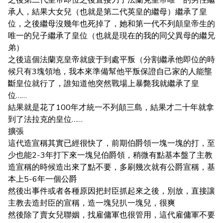
承人，結果大女兒（也就是第二代英皇的繼母）繼承了皇
位，之後繼母沒幾年也死掉了，她和第一代不列顛皇帝生的
唯一的兒子繼承了皇位（也就是現在的我的同父異母的繼兄
弟）
之後這個法蘭克皇帝就疲于到處平叛（分割繼承他即位的時
候只有3塊領地，我本來準備幫他平叛保證自己家的人能壟
斷皇位就行了，誰知道他突然戰場上暴斃我就繼承了皇
位……
結果就是花了100年才統一不列顛三島，結果才二十年就拿
到了法拉克的皇位……
擴張
這代造宣稱其實已經很快了，前期伯爵領一塊一塊的打，至
少也能2-3年打下來一塊兒伯爵領，稍微有點基本盤了主教
造宣稱的時候造出來了點不要，多刷幾次就有公爵宣稱，基
本上5-6年一個公爵
然後出事件或者各種原因把封臣抓起來之後，別放，直接讓
主教去造封臣的宣稱，造一塊兒扒一塊兒，很爽
然後除了賣女兒聯姻，找雇傭軍也很管用，這代雇傭軍不要