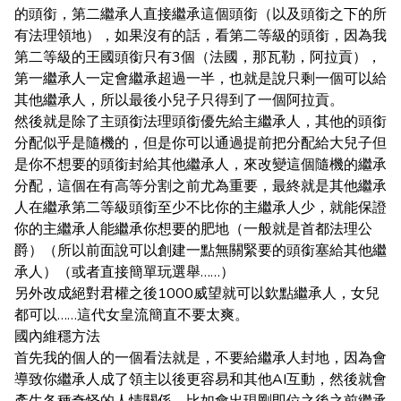
的頭銜，第二繼承人直接繼承這個頭銜（以及頭銜之下的所
有法理領地），如果沒有的話，看第二等級的頭銜，因為我
第二等級的王國頭銜只有3個（法國，那瓦勒，阿拉貢），
第一繼承人一定會繼承超過一半，也就是說只剩一個可以給
其他繼承人，所以最後小兒子只得到了一個阿拉貢。
然後就是除了主頭銜法理頭銜優先給主繼承人，其他的頭銜
分配似乎是隨機的，但是你可以通過提前把分配給大兒子但
是你不想要的頭銜封給其他繼承人，來改變這個隨機的繼承
分配，這個在有高等分割之前尤為重要，最終就是其他繼承
人在繼承第二等級頭銜至少不比你的主繼承人少，就能保證
你的主繼承人能繼承你想要的肥地（一般就是首都法理公
爵）（所以前面說可以創建一點無關緊要的頭銜塞給其他繼
承人）（或者直接簡單玩選舉……）
另外改成絕對君權之後1000威望就可以欽點繼承人，女兒
都可以……這代女皇流簡直不要太爽。
國內維穩方法
首先我的個人的一個看法就是，不要給繼承人封地，因為會
導致你繼承人成了領主以後更容易和其他AI互動，然後就會