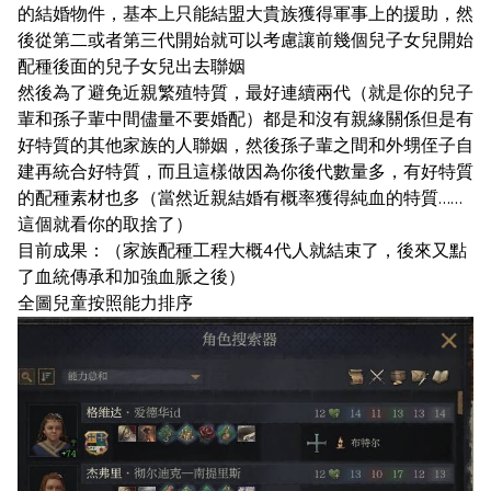
的結婚物件，基本上只能結盟大貴族獲得軍事上的援助，然
後從第二或者第三代開始就可以考慮讓前幾個兒子女兒開始
配種後面的兒子女兒出去聯姻
然後為了避免近親繁殖特質，最好連續兩代（就是你的兒子
輩和孫子輩中間儘量不要婚配）都是和沒有親緣關係但是有
好特質的其他家族的人聯姻，然後孫子輩之間和外甥侄子自
建再統合好特質，而且這樣做因為你後代數量多，有好特質
的配種素材也多（當然近親結婚有概率獲得純血的特質……
這個就看你的取捨了）
目前成果：（家族配種工程大概4代人就結束了，後來又點
了血統傳承和加強血脈之後）
全圖兒童按照能力排序