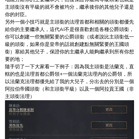
主頭銜沒有平級的就不會被均分，繼承後你的其他兒子還是
你的封臣。
另外一個小技巧就是主頭銜的法理首都和相關的頭銜都優先
給你的主要繼承人，這代AI不是很喜歡創造各種公爵頭銜，
你可以創建一些無關緊要的公爵頭銜（或者說比主頭銜低一
級的頭銜，如果你是皇帝的話就創建點無關緊要的王國頭
銜）塞給其他兒子，保證你的主繼承人能夠繼承到所有你想
要的地；
隨手切了一下大家看一下例子：因為我主頭銜是法蘭克，直
轄的也是法理首都公爵領+一個法蘭克法理內的公爵領，所
以法蘭克法理都優先給了我的大兒子，分出去的分別是一個
阿拉伯帝國頭銜（和主頭銜平級）以及一個阿拉貢王國（非
主頭銜法理）