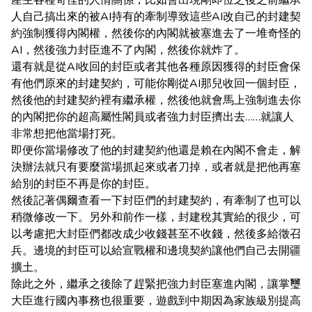
產生各種奇怪的人情關係，比如會出現剛即位之後之前繼承
人自己搞出來的被AI持有的牽制導致這些AI改自己的封建契
約強制獲得內閣權，然後你的內閣就被塞進去了一堆奇怪的
AI，然後強力封臣進不了內閣，然後你就炸了。
還有就是從AI收回的封臣或者其他各種原因獲得的封臣會保
有他們原來的封建契約，可能你剛從AI那兒收回一個封臣，
然後他的封建契約裡有繼承權，然後他就會馬上強制進去你
的內閣把你的超高屬性閣員或者強力封臣擠出去……就讓人
非常想把他當場打死。
即便你當場修改了他的封建契約他還是賴在內閣不會走，解
決辦法就只有要麼當場抓起來或者刀掉，或者就是把他再塞
給別的封臣不再是你的封臣。
然後記著偶爾查看一下封臣們的封建契約，有牽制了也可以
稍微修改一下。另外和前作一樣，封建稅其實給的很少，可
以考慮把大封臣們都改成少收錢甚至不收錢，然後多給徵召
兵。邊境的封臣可以給宣戰權和邊境契約讓他們自己去開疆
擴土。
除此之外，繼承之後除了趕緊把強力封臣塞進內閣，讓掌璽
大臣進行國內事務也很重要，遊戲到中期因為家族級別提高