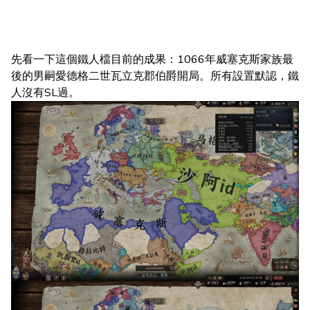
先看一下這個鐵人檔目前的成果：1066年威塞克斯家族最
後的男嗣愛德格二世瓦立克郡伯爵開局。所有設置默認，鐵
人沒有SL過。