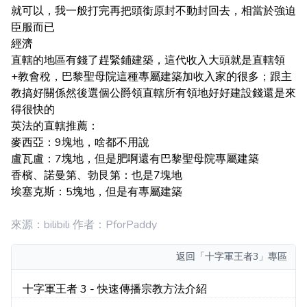
就可以，我一般打完再把頭銜原封不動封回去，相當於強迫
臣服而已
經濟
直轄的地區有錢了趕緊鋪建築，這代收入大頭就是直轄領
+教會稅，巴黎聖母院這種專屬建築加收入家的很多；跟主
教搞好關係然後選個公爵領直轄所有領地好好建設錢還是來
得很快的
英法的直轄推薦：
麥西亞：9塊地，啥都不用說
盧瓦盧：7塊地，但是肥啊還有巴黎聖母院專屬建築
香檳、諾曼第、勃艮第：也是7塊地
埃塞克斯：5塊地，但是有專屬建築
來源：bilibili 作者：PforPaddy
返回
「十字軍王者3」專區
十字軍王者 3 - 快速傳播宗教方法介紹