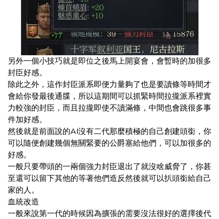
另外一個小技巧就是即位之後馬上開宴會，會暫時的加很多
封臣好感。
除此之外，這作封臣派系即便力量夠了也是要讀條等時間才
會給你發最後通牒，所以這期間可以抓緊時間拉攏派系裡實
力較強的封臣，而且拉攏即使不讀滿條，中間也會跳很多事
件加好感。
然後就是前面說的AI沒有二代那麼積極的自己創建頭銜，你
可以隨便創建幾個無關緊要的公爵塞給他們，可以加很多的
好感。
一般只要帶頭的一兩個強力封臣退出了就沒啥威脅了，你甚
至還可以留下其他的等著他們造反然後就可以扒頭銜給自己
家的人。
血統改造
一般來說第一代的時候因為擴張的需要沒法很好的選擇後代