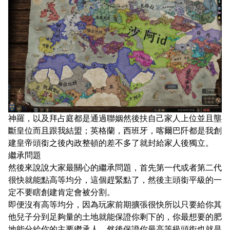
神羅，以及拜占庭都是通過聯姻然後扶自己家人上位並且壟
斷皇位而且跟我結盟；英格蘭，西班牙，喀爾巴阡都是我創
建皇帝頭銜之後內政整頓的差不多了就封給家人後獨立。
繼承問題
然後來說說大家最關心的繼承問題，首先第一代或者第二代
很快就能點高等均分，這個趕緊點了，然後主頭銜平級的一
定不要瞎創建肯定會被分割。
即便沒有高等均分，因為玩家前期擴張很快所以只要給你其
他兒子分到足夠量的土地就能保證你剩下的，你最想要的肥
地能分給你的主要繼承人，然後保證你最高等級頭銜也就是