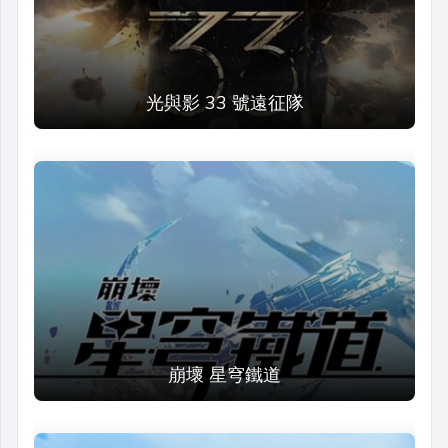
光與影 33 號遠征隊
崩壞 星穹鐵道