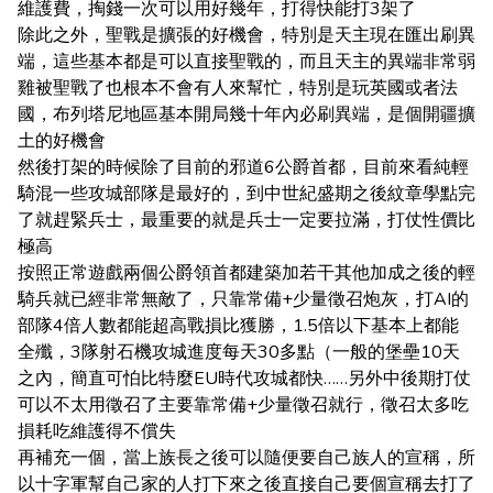
維護費，掏錢一次可以用好幾年，打得快能打3架了
除此之外，聖戰是擴張的好機會，特別是天主現在匯出刷異
端，這些基本都是可以直接聖戰的，而且天主的異端非常弱
雞被聖戰了也根本不會有人來幫忙，特別是玩英國或者法
國，布列塔尼地區基本開局幾十年內必刷異端，是個開疆擴
土的好機會
然後打架的時候除了目前的邪道6公爵首都，目前來看純輕
騎混一些攻城部隊是最好的，到中世紀盛期之後紋章學點完
了就趕緊兵士，最重要的就是兵士一定要拉滿，打仗性價比
極高
按照正常遊戲兩個公爵領首都建築加若干其他加成之後的輕
騎兵就已經非常無敵了，只靠常備+少量徵召炮灰，打AI的
部隊4倍人數都能超高戰損比獲勝，1.5倍以下基本上都能
全殲，3隊射石機攻城進度每天30多點（一般的堡壘10天
之內，簡直可怕比特麼EU時代攻城都快……另外中後期打仗
可以不太用徵召了主要靠常備+少量徵召就行，徵召太多吃
損耗吃維護得不償失
再補充一個，當上族長之後可以隨便要自己族人的宣稱，所
以十字軍幫自己家的人打下來之後直接自己要個宣稱去打了