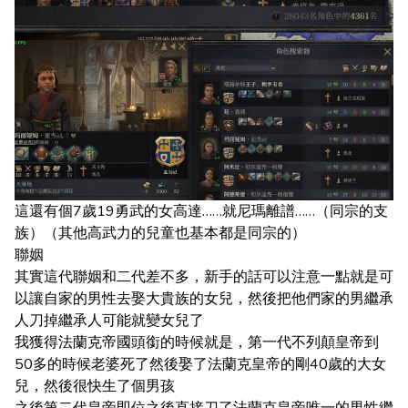
這還有個7歲19勇武的女高達……就尼瑪離譜……（同宗的支
族）（其他高武力的兒童也基本都是同宗的）
聯姻
其實這代聯姻和二代差不多，新手的話可以注意一點就是可
以讓自家的男性去娶大貴族的女兒，然後把他們家的男繼承
人刀掉繼承人可能就變女兒了
我獲得法蘭克帝國頭銜的時候就是，第一代不列顛皇帝到
50多的時候老婆死了然後娶了法蘭克皇帝的剛40歲的大女
兒，然後很快生了個男孩
之後第二代皇帝即位之後直接刀了法蘭克皇帝唯一的男性繼