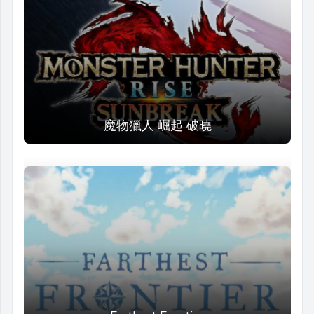
魔物獵人 崛起 破曉