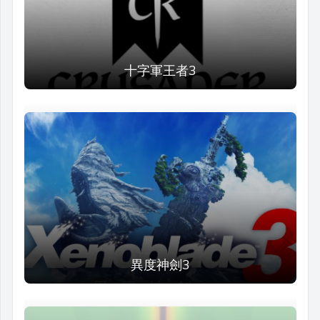
十字軍王者3
異度神劍3