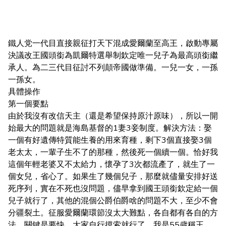
鐵人党一代目直接親征打天下混成愛爾蘭至高王，啟動專屬
決議改王國頭銜為凱爾特選舉制欽定唯一兒子為最高頭銜繼
承人。為二三代目征討不列顛帝國做準備。一兒一女，一孫
一孫女。
具體操作
第一個要點
由於我沒有改信天主（還是希望保持原汁原味），所以一開
始最大的問題就是海島基督的1妻3妾制度。解決方法：娶
一個有好遺傳特質能生養的用來育種，剩下3個直接娶3個
老太太，一輩子生不了的那種，然後死一個續一個。恰好我
這個年輕老婆又不太給力，懷孕了3次都流產了，就生了一
個女兒，省心了。如果生了幾個兒子，那麼就儘量安排好送
死序列，實在不死也沒問題，儘早拿到國王頭銜欽定給一個
兒子就行了，其他的混個公爵伯爵啥的問題不大，至少不會
分疆裂土。征服愛爾蘭環節沒太大難點，各自都有各自的方
法，關鍵是要快，大家自行摸索就行了，我是55歲稱王。