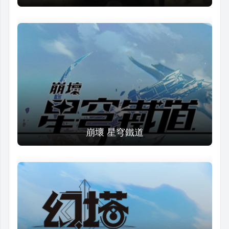
崩壞 星穹鐵道