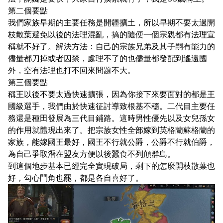
第二個要點
我們家族早期的主要任務是開疆擴土，所以早期不要太過開
枝散葉避免以後的法理混亂，搞的隨便一個宗親都有法理宣
稱就不好了。解決方法：自己的宗族兄弟及其子嗣有能力的
儘量都刀掉或者囚禁，處理不了的也儘量都發配到遙遠國
外，空有法理也打不回來問題不大。
第三個要點
稱王以後不要太過快速擴張，因為你接下來要面對的都是王
國級選手，我們由於快速征討導致根基不穩。二代目主要任
務還是種田發展為三代目鋪路。這時男性優先以及女兒孫女
的作用就體現出來了。把宗族女性全部嫁到英格蘭蘇格蘭的
家族，能嫁國王最好，國王不行就公爵，公爵不行就伯爵，
為自己爭取潛在盟友方便以後蠶食不列顛群島。
到這個地步基本已經完全實現破局，剩下的怎麼開枝散葉也
好，勾心鬥角也罷，都是各自喜好了。