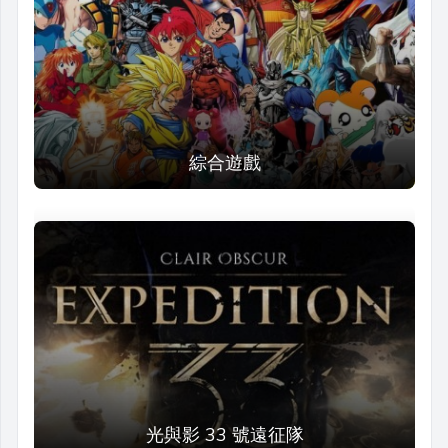
綜合遊戲
光與影 33 號遠征隊