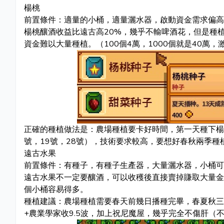
楊桃
前置條件：適量的小桶，適量灑水器，啟動資金需求偏高
楊桃釀酒收益比遠古高20%，幾乎不輸啤酒花，但是種
資金難以大量種植。（100個4萬，1000個就是40萬，
正確的種植做法是：農場種植要卡好時間，第一天種下楊
號，19號，28號），技術要求較高，要想好春秋兩季
遠古水果
前置條件：有種子，有種子生產器，大量灑水器，小桶可
遠古水果不一定要釀酒，可以收穫後直接賣掉賺取大量金
個小桶容易得多。
種植建議：農場種植需要春天前幾日播種完畢，春夏秋三季
+農業學家收9.5波，加上祝尼魔屋，幾乎完全不傷肝（