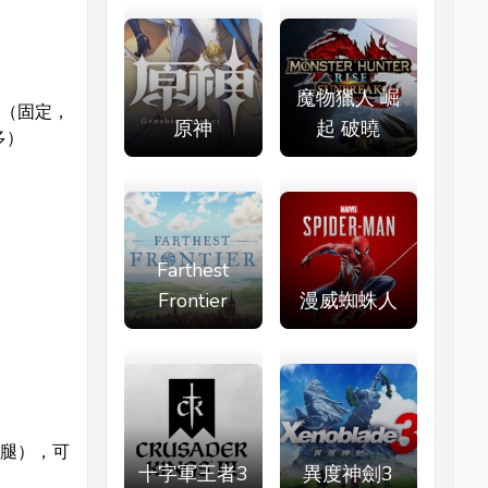
魔物獵人 崛
（固定，
原神
起 破曉
多）
Farthest
Frontier
漫威蜘蛛人
腿），可
十字軍王者3
異度神劍3