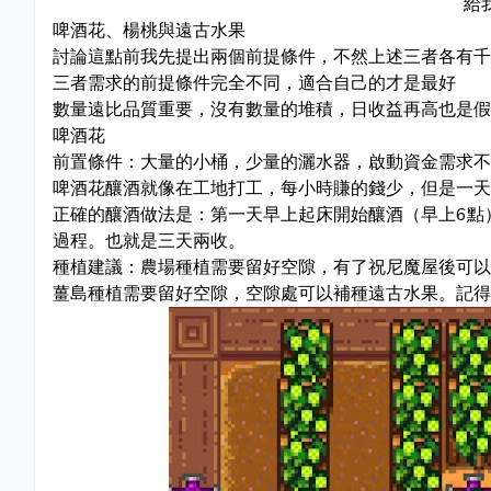
給
啤酒花、楊桃與遠古水果
討論這點前我先提出兩個前提條件，不然上述三者各有千
三者需求的前提條件完全不同，適合自己的才是最好
數量遠比品質重要，沒有數量的堆積，日收益再高也是假
啤酒花
前置條件：大量的小桶，少量的灑水器，啟動資金需求不
啤酒花釀酒就像在工地打工，每小時賺的錢少，但是一天
正確的釀酒做法是：第一天早上起床開始釀酒（早上6點
過程。也就是三天兩收。
種植建議：農場種植需要留好空隙，有了祝尼魔屋後可以
薑島種植需要留好空隙，空隙處可以補種遠古水果。記得