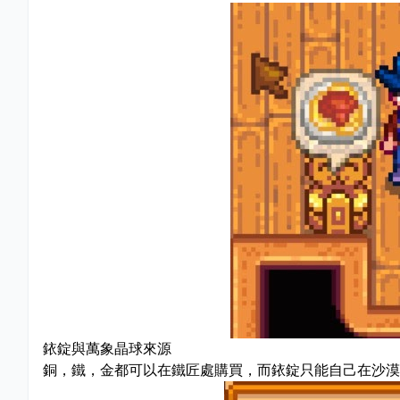
銥錠與萬象晶球來源
銅，鐵，金都可以在鐵匠處購買，而銥錠只能自己在沙漠