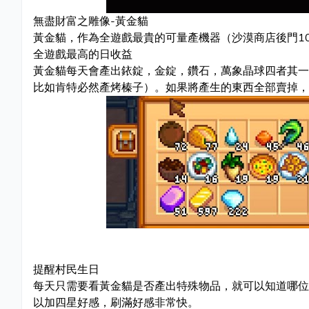
無盡財富之雕像-黃金貓
黃金貓，作為全遊戲最貴的可量產機器（沙漠商店後門1
全遊戲最高的日收益
黃金貓每天會產出銥錠，金錠，鑽石，萬象晶球四者其一
比如肯特必然產烤榛子）。如果將產生的東西全部賣掉，日
提醒村民生日
每天只需要看黃金貓是否產出特殊物品，就可以知道哪位
以加四星好感，刷滿好感非常快。