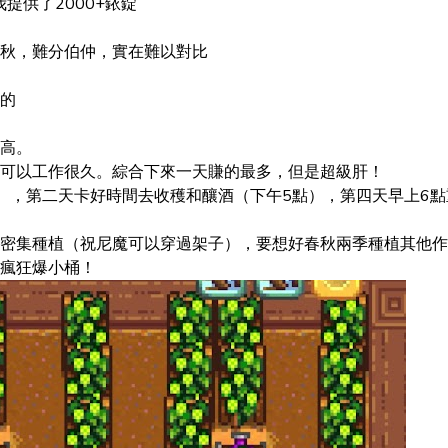
我提供了2000+銥錠
秋，難分伯仲，實在難以對比
的
高。
可以工作很久。綜合下來一天賺的最多，但是超級肝！
），第二天卡好時間去收穫和釀酒（下午5點），第四天早上6點
密集種植（祝尼魔可以穿過架子），要想好春秋兩季種植其他作
瘋狂爆小桶！