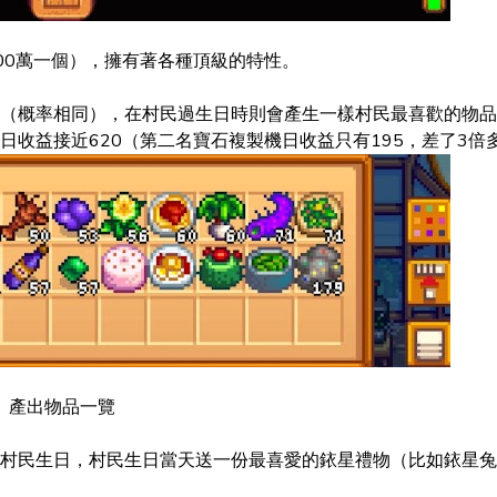
00萬一個），擁有著各種頂級的特性。
（概率相同），在村民過生日時則會產生一樣村民最喜歡的物品
收益接近620（第二名寶石複製機日收益只有195，差了3倍
產出物品一覽
村民生日，村民生日當天送一份最喜愛的銥星禮物（比如銥星兔