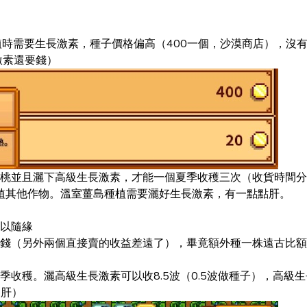
植時需要生長激素，種子價格偏高（400一個，沙漠商店），沒
激素還要錢）
桃並且灑下高級生長激素，才能一個夏季收穫三次（收貨時間分
種植其他作物。溫室薑島種植需要灑好生長激素，有一點點肝。
以隨緣
錢（另外兩個直接賣的收益差遠了），畢竟額外種一株遠古比額
收穫。灑高級生長激素可以收8.5波（0.5波做種子），高級
不肝）