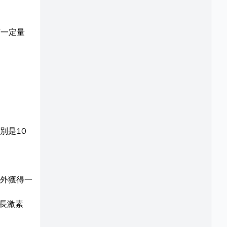
有一定量
別是10
外獲得一
生長激素