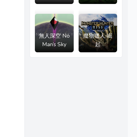
無人深空 No
魔物獵人 崛
Man’s Sky
起