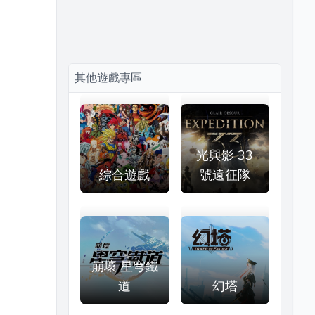
其他遊戲專區
光與影 33
綜合遊戲
號遠征隊
崩壞 星穹鐵
道
幻塔