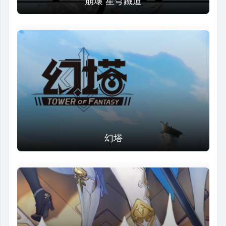
崩壞 星穹鐵道
幻塔