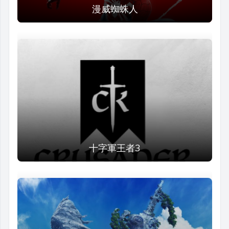
漫威蜘蛛人
十字軍王者3