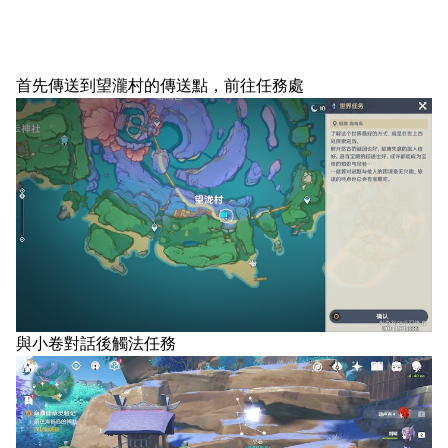
首先傳送到望瀧村的傳送點，前往任務處
與小卷對話後觸法任務