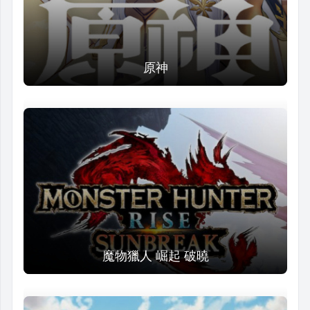
原神
魔物獵人 崛起 破曉