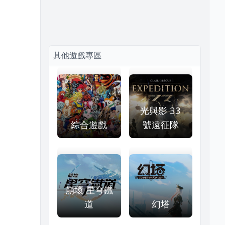
其他遊戲專區
光與影 33
綜合遊戲
號遠征隊
崩壞 星穹鐵
道
幻塔