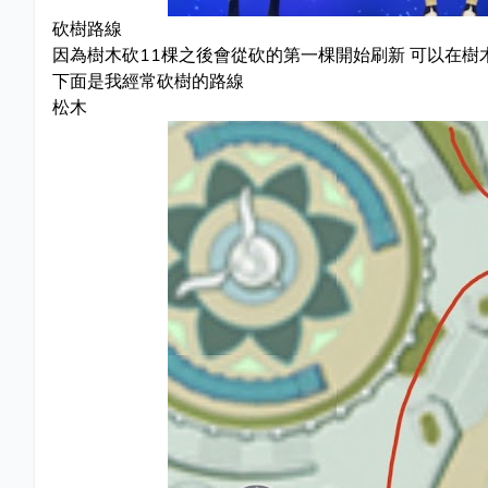
砍樹路線
因為樹木砍11棵之後會從砍的第一棵開始刷新 可以在
下面是我經常砍樹的路線
松木