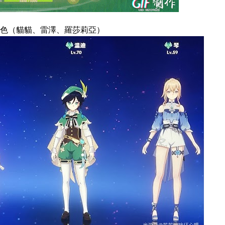
色（貓貓、雷澤、羅莎莉亞）