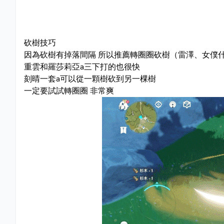
砍樹技巧
因為砍樹有掉落間隔 所以推薦轉圈圈砍樹（雷澤、女僕
重雲和羅莎莉亞a三下打的也很快
刻晴一套a可以從一顆樹砍到另一棵樹
一定要試試轉圈圈 非常爽