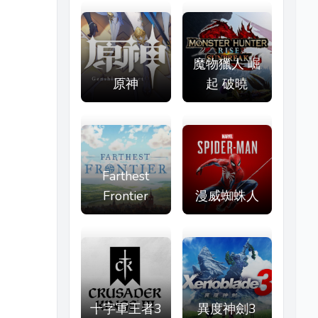
魔物獵人 崛
原神
起 破曉
Farthest
Frontier
漫威蜘蛛人
十字軍王者3
異度神劍3