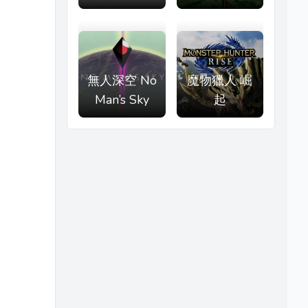
無人深空 No
魔物獵人 崛
Man’s Sky
起