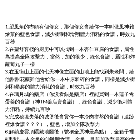
1.望風角的盡頭有個修女，那個修女會給你一本叫做風神雜
燴菜的藍色食譜，減少衝刺和滑翔體力消耗的食譜，時效九
百秒
2.在望舒客棧的廚房中可以找到一本杏仁豆腐的食譜，屬性
為提高全隊攻擊力，當然，加的很少，綠色食譜，屬性和炸
蘿蔔丸子一樣
3.在玉衡山上面的七天神像左面的山地上能找到朱老闆，給
他甜甜花釀雞他會給你一本中原雜碎的食譜，同樣是減少衝
刺和攀爬的體力消耗的食譜，時效九百秒
4.在璃月城的藥店（你沒看錯是藥店）裡能買到一本蓮子禽
蛋羹的食譜（神TM藥店賣食譜），綠色食譜，減少衝刺體
力消耗，持續九百秒
5.完成秘境失落的城堡後會賞你一本冷肉拼盤的食譜（遺跡
裡爆食譜？？？），藍色，增加全隊攻擊力
6.解鎖慶雲頂隱藏地圖後（號稱全原神最高點），金箱子裡
能開出一本金色的仙跳牆食譜，金色，目前加攻擊最高的食