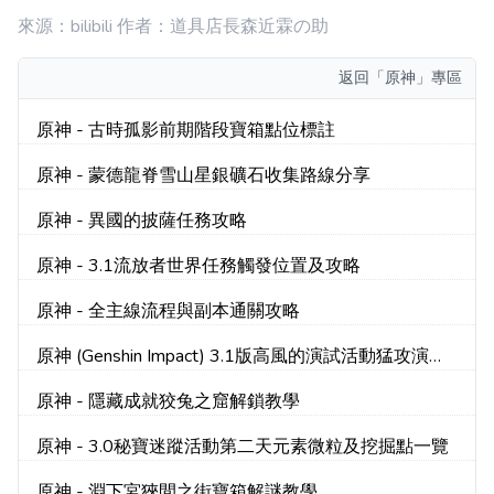
來源：bilibili 作者：道具店長森近霖の助
返回
「原神」專區
原神 - 古時孤影前期階段寶箱點位標註
原神 - 蒙德龍脊雪山星銀礦石收集路線分享
原神 - 異國的披薩任務攻略
原神 - 3.1流放者世界任務觸發位置及攻略
原神 - 全主線流程與副本通關攻略
原神 (Genshin Impact) 3.1版高風的演試活動猛攻演試
攻略
原神 - 隱藏成就狡兔之窟解鎖教學
原神 - 3.0秘寶迷蹤活動第二天元素微粒及挖掘點一覽
原神 - 淵下宮狹間之街寶箱解謎教學