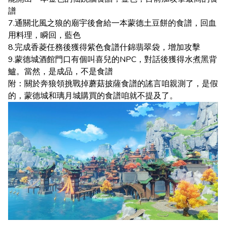
譜
7.通關北風之狼的廟宇後會給一本蒙德土豆餅的食譜，回血
用料理，瞬回，藍色
8.完成香菱任務後獲得紫色食譜什錦翡翠袋，增加攻擊
9.蒙德城酒館門口有個叫喜兒的NPC，對話後獲得水煮黑背
鱸。當然，是成品，不是食譜
附：關於奔狼領挑戰掉蘑菇披薩食譜的謠言咱親測了，是假
的，蒙德城和璃月城購買的食譜咱就不提及了。