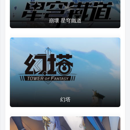
崩壞 星穹鐵道
幻塔