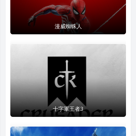
漫威蜘蛛人
十字軍王者3