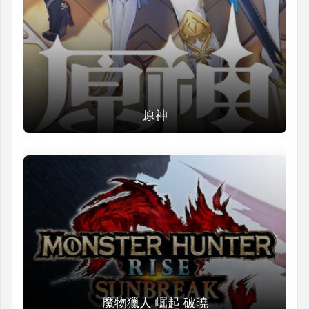
原神
魔物獵人 崛起 破曉