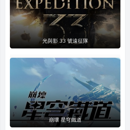
光與影 33 號遠征隊
崩壞 星穹鐵道