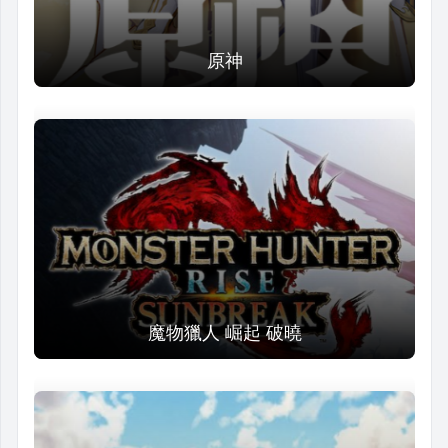
原神
魔物獵人 崛起 破曉