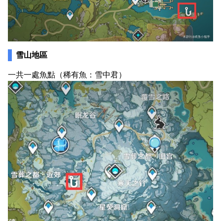
雪山地區
一共一處魚點（稀有魚：雪中君）