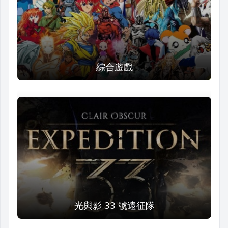
綜合遊戲
光與影 33 號遠征隊