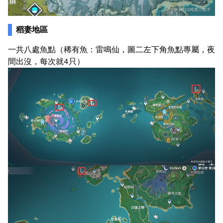
稻妻地區
一共八處魚點（稀有魚：雷鳴仙，圖二左下角魚點專屬，夜
間出沒，每次就4只）