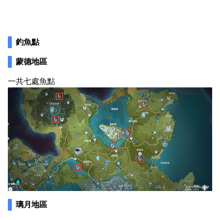
釣魚點
蒙德地區
一共七處魚點
璃月地區