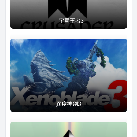
十字軍王者3
異度神劍3