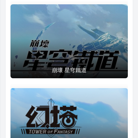
崩壞 星穹鐵道