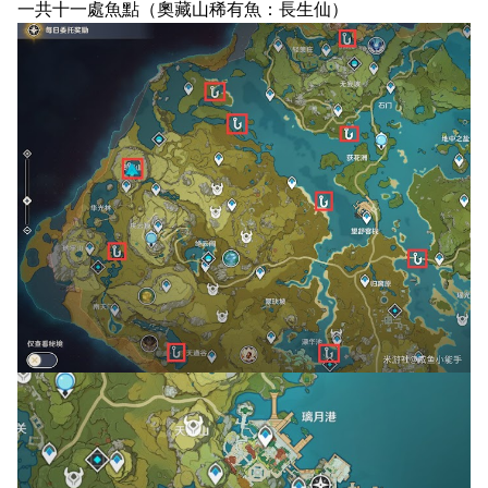
一共十一處魚點（奧藏山稀有魚：長生仙）