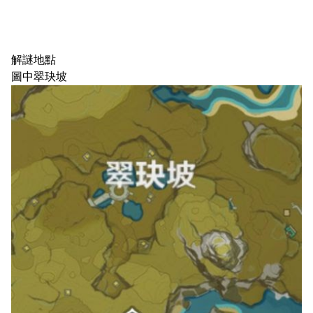
解謎地點
圖中翠玦坡