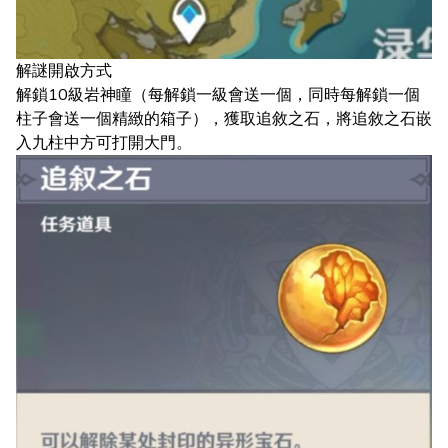
解謎開啟方式
解鎖10級岩神瞳（每解鎖一級會送一個，同時每解鎖一個
柱子會送一個精緻的箱子），獲取追敘之石，將追敘之石嵌
入九柱中方可打開大門。