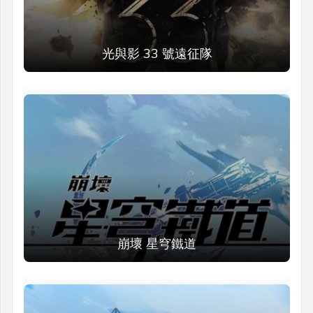
光與影 33 號遠征隊
崩壞 星穹鐵道