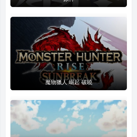
魔物獵人 崛起 破曉