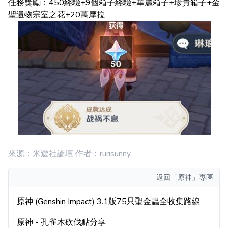
任務獎勵：450經驗+9個箱子經驗+華麗箱子+珍貴箱子+金
聖遺物宗室之花+20萬摩拉
來源：米遊社論壇 作者：rurisunny
返回
「原神」專區
原神 (Genshin Impact) 3.1版75只聖金蟲全收集路線
原神 - 孔雀木砍伐點分享