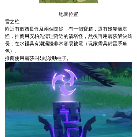
地圖位置
雷之柱
附近有個酋長怪及兩個隨從，有一個寶箱，還有幾隻箭塔
怪，推薦用安柏先清理附近的箭塔怪，然後再用麗莎解決酋
長，在水裡具有潮濕怪非常容易被電（玩家需具備雷系角
色）。
推薦使用麗莎E技能啟動柱子。