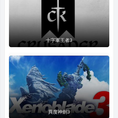
十字軍王者3
異度神劍3