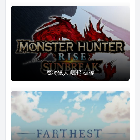
魔物獵人 崛起 破曉