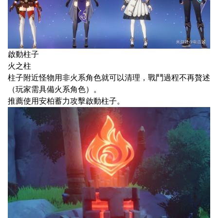
啟動柱子
火之柱
柱子附近怪物用非火系角色就可以清理，戰鬥過程不再贅述
（玩家需具備火系角色）。
推薦使用安柏蓄力攻擊啟動柱子。