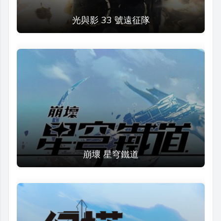
光與影 33 號遠征隊
崩壞 星穹鐵道