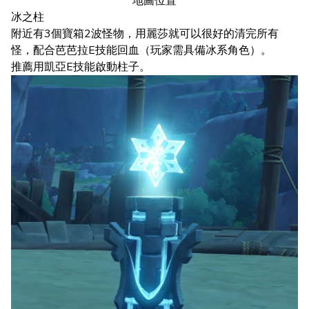
地圖位置
冰之柱
附近有3個寶箱2波怪物，用麗莎就可以很好的清完所有
怪，配合芭芭拉E技能回血（玩家需具備冰系角色）。
推薦用凱亞E技能啟動柱子。