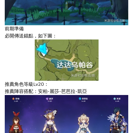
前期準備
必開傳送錨點，如下圖：
推薦角色等級Lv20：
推薦陣容搭配：安柏-麗莎-芭芭拉-凱亞