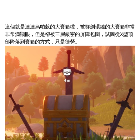
這個就是達達烏帕穀的大寶箱啦，被群劍環繞的大寶箱非常
非常滴顯眼，但是卻被三層嚴密的屏障包圍，試圖從X型頂
部降落到寶箱的方式，只是徒勞。