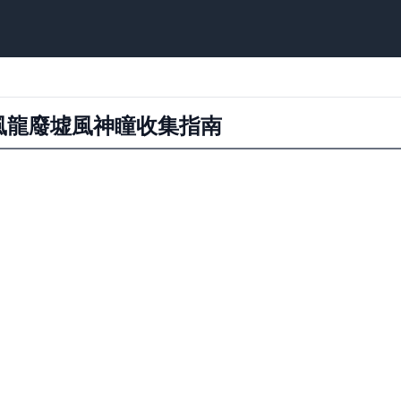
測風龍廢墟風神瞳收集指南