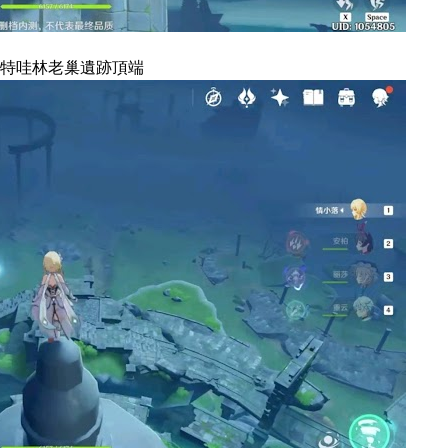
特哇林老巢遺跡頂端