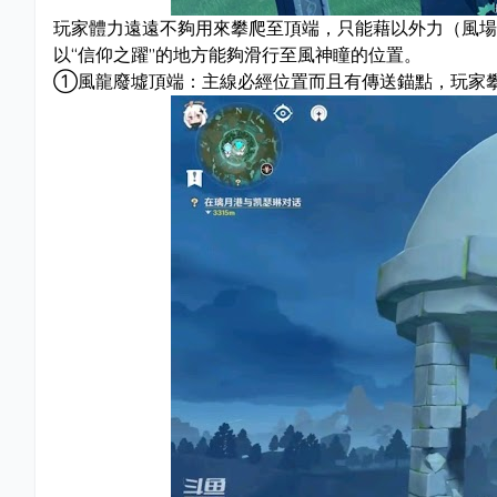
玩家體力遠遠不夠用來攀爬至頂端，只能藉以外力（風場
以“信仰之躍”的地方能夠滑行至風神瞳的位置。
①風龍廢墟頂端：主線必經位置而且有傳送錨點，玩家