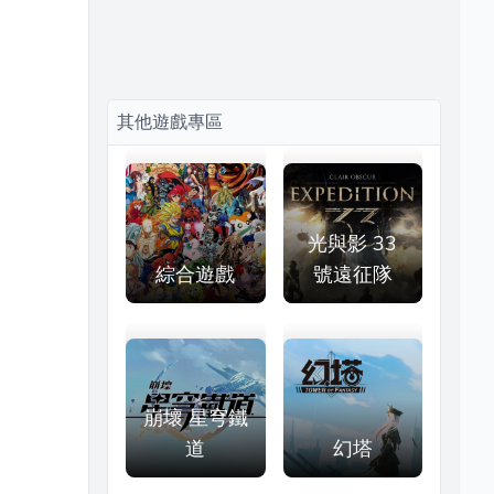
其他遊戲專區
光與影 33
綜合遊戲
號遠征隊
崩壞 星穹鐵
道
幻塔