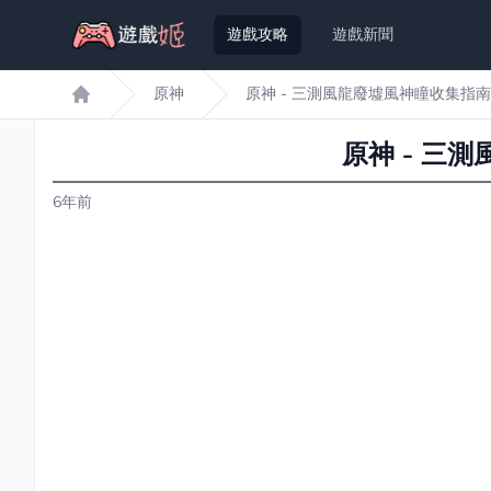
遊戲攻略
遊戲新聞
原神
原神 - 三測風龍廢墟風神瞳收集指南
遊戲姬首頁
原神 - 三
6年前