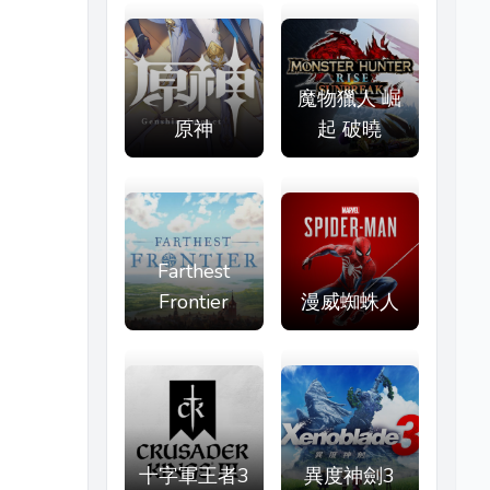
魔物獵人 崛
原神
起 破曉
Farthest
Frontier
漫威蜘蛛人
十字軍王者3
異度神劍3