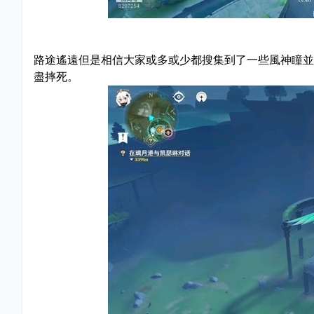
路途遙遠但是相信大家或多或少都搜集到了一些風神瞳並
盡摔死。