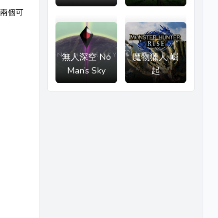
兩個可
無人深空 No
魔物獵人 崛
Man’s Sky
起