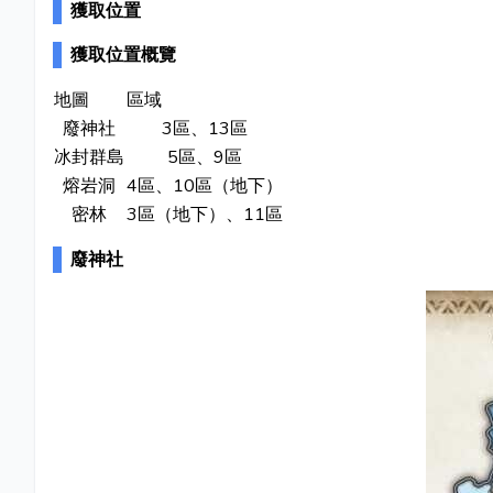
獲取位置
獲取位置概覽
地圖
區域
廢神社
3區、13區
冰封群島
5區、9區
熔岩洞
4區、10區（地下）
密林
3區（地下）、11區
廢神社