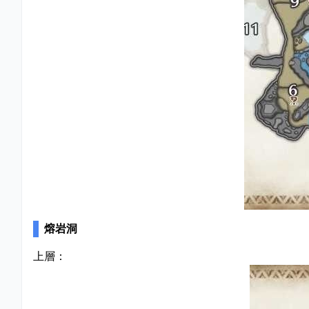
熔岩洞
上層：