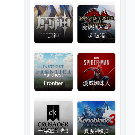
魔物獵人 崛
原神
起 破曉
Farthest
Frontier
漫威蜘蛛人
十字軍王者3
異度神劍3