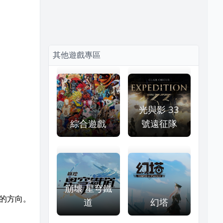
其他遊戲專區
光與影 33
綜合遊戲
號遠征隊
崩壞 星穹鐵
色的方向。
道
幻塔