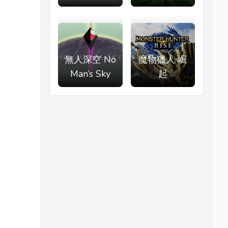
無人深空 No
魔物獵人 崛
Man’s Sky
起