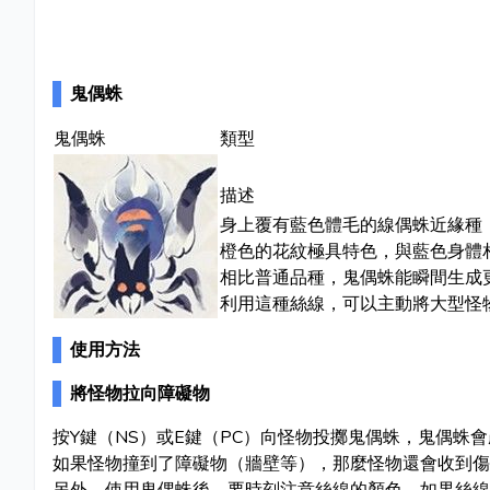
鬼偶蛛
鬼偶蛛
類型
描述
身上覆有藍色體毛的線偶蛛近緣種
橙色的花紋極具特色，與藍色身體
相比普通品種，鬼偶蛛能瞬間生成
利用這種絲線，可以主動將大型怪
使用方法
將怪物拉向障礙物
按Y鍵（NS）或E鍵（PC）向怪物投擲鬼偶蛛，鬼偶
如果怪物撞到了障礙物（牆壁等），那麼怪物還會收到傷