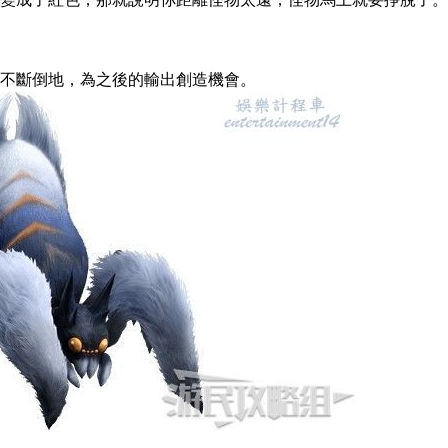
變成了紅色，那就說明你距離怪物太遠，怪物馬上就要掙脫了。
不斷倒地，為之後的輸出創造機會。