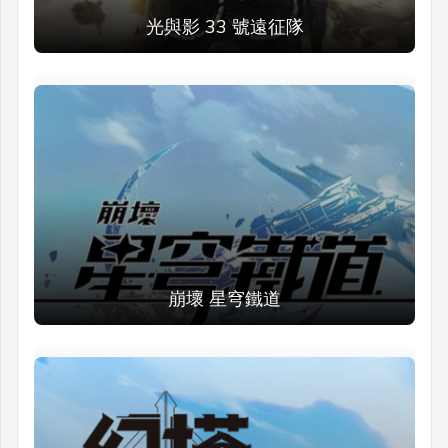
光與影 33 號遠征隊
崩壞 星穹鐵道