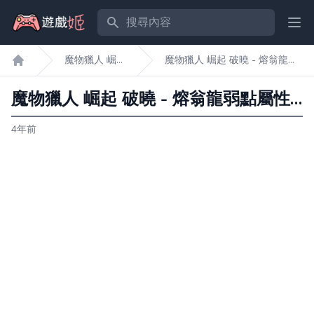
搜尋內容
Ope
魔物獵人 崛
魔物獵人 崛起 破曉 - 熔翁龍弱
遊戲姬首頁
起 破曉
點屬性攻略
魔物獵人 崛起 破曉 - 熔翁龍弱點屬性攻略
4年前