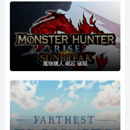
魔物獵人 崛起 破曉