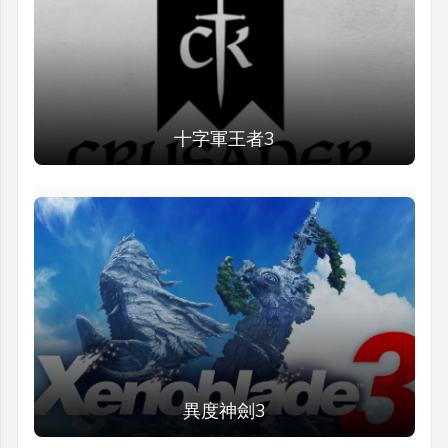
十字軍王者3
異度神劍3