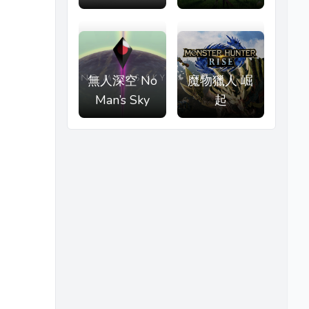
無人深空 No
魔物獵人 崛
Man’s Sky
起