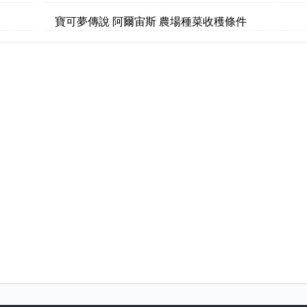
寶可夢傳說 阿爾宙斯 農場種菜收穫條件