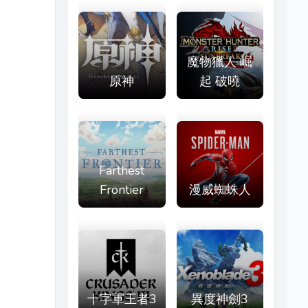
魔物獵人 崛
原神
起 破曉
Farthest
Frontier
漫威蜘蛛人
十字軍王者3
異度神劍3