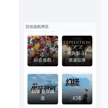
其他遊戲專區
光與影 33
綜合遊戲
號遠征隊
崩壞 星穹鐵
道
幻塔