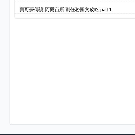
寶可夢傳說 阿爾宙斯 副任務圖文攻略 part1