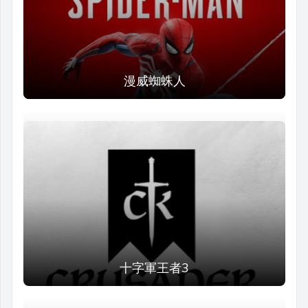
漫威蜘蛛人
十字軍王者3