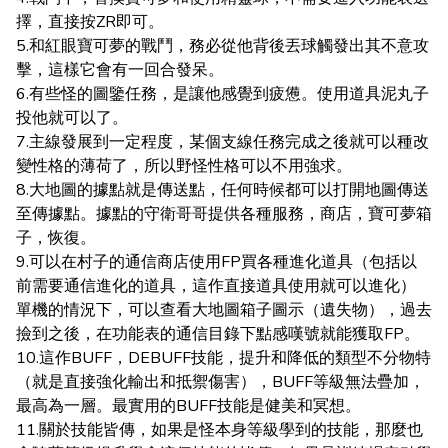
擇，直接按ZR即可。
5.和紅眼寶可夢的戰鬥，務必從他背後丟球觸發出其不意攻
擊，這樣它會有一回合發呆。
6.有些怪的圖鑒任務，是讓他感覺到疲憊。使用道具泥丸子
投他就可以了。
7.主線發展到一定程度，某個支線任務完成之後就可以種改
變性格的薄荷了，所以野怪性格可以不用強求。
8.大地圖的據點就是傳送點，任何時候都可以打開地圖傳送
至傳據點。據點的守衛哥哥提供各種服務，商店，寶可夢箱
子，恢復。
9.可以在村子的通信商店使用FP買各種進化道具（包括以
前需要通信進化的道具，這作直接道具使用就可以進化）
單機的情況下，可以查看大地圖箱子圖示（遺失物），過去
撿到之後，在功能表的通信目錄下點感嘆號就能獲取FP。
10.這作BUFF，DEBUFF技能，提升和降低的類型不分物特
（就是直接強化輸出和抵禦傷害），BUFF等級無法疊加，
最高為一層。最實用的BUFF技能是健美和冥想。
11.關於技能皆傳，如果是怪本身等級學到的技能，那麼也