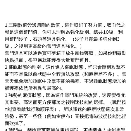
1.三圍數值旁邊圓圈的數值，這作取消了努力值，取而代之
就是這個奮鬥值。你可以理解為強化級別。總共10級。利
用奮鬥沙子，石頭等道具強化。（沙子只能最多強化到3
級，之後用更高級的奮鬥道具強化。）
奮鬥道具可以通過寶可夢箱子放生寵物獲取，如果你稍微勤
快點抓寵，很容易就能獲得大量奮鬥道具。
2.催眠狀態的削弱，這作進入催眠狀態，怪只會隨機攻擊不
能而不是像以前狀態中全程無法攻擊（和麻痹差不多）。雪
天天氣會增加睡眠中攻擊不能的幾率。不過睡眠狀態增加的
捕獲率依然所有異常最高的。
3.強勢的麻痹狀態，因為這作戰鬥系統的改變，速度變得尤
其重要。高速寵更方便部署之後剛速技能的選擇。（戰鬥按
Y能查看敵我行動順序表）。所以降速的麻痹狀態這次非常
強勢，甚至一些怪（例如雷伊布）直接把電磁波從技能池裡
面砍掉了。
4.戰鬥中，替換寶可夢和使用精靈球，不需要進入功能表選