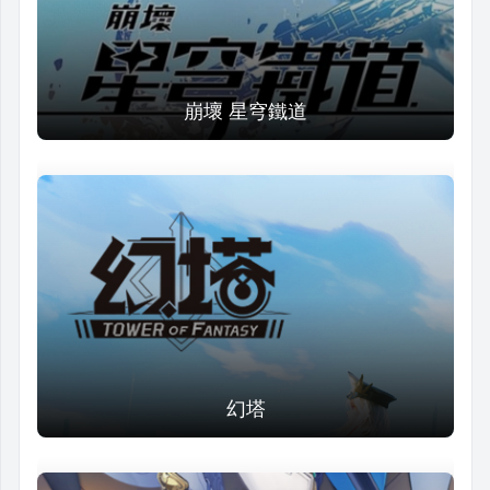
崩壞 星穹鐵道
幻塔