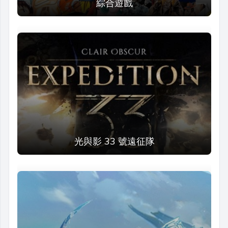
綜合遊戲
光與影 33 號遠征隊