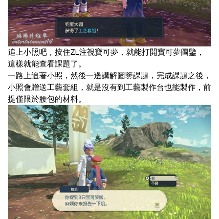
追上小照吧，按住ZL注視寶可夢，就能打開寶可夢圖鑒，
這樣就能查看課題了。
一路上追著小照，然後一邊講解圖鑒課題，完成課題之後，
小照會贈送工藝套組，就是沒有到工藝製作台也能製作，前
提僅限於腰包的材料。