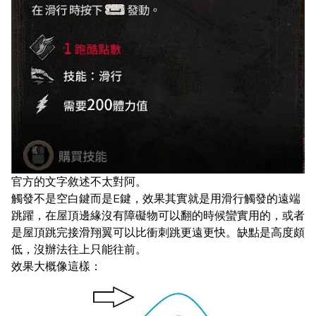
官方的文字敘述不太對阿。
觸發不是空白鍵而是E鍵，效果其實就是用滑行觸發的遠端
跳躍，在屋頂邊緣沒有障礙物可以翻的時候蠻實用的，或者
是屋頂跳完接滑翔翼可以比衝刺跳更遠更快。缺點是高度頗
低，沒辦法往上只能往前。
效果大概像這樣：