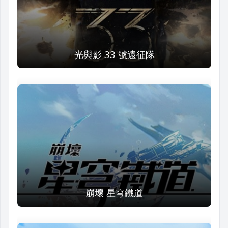
光與影 33 號遠征隊
崩壞 星穹鐵道