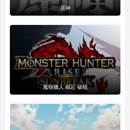
原神
魔物獵人 崛起 破曉